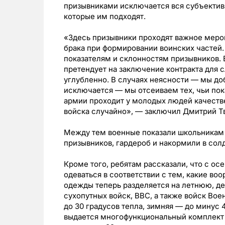
призывниками исключается вся субъективн
которые им подходят.
«Здесь призывники проходят важное мероп
брака при формировании воинских частей
показателям и склонностям призывников. Е
претендует на заключение контракта для с
углубленно. В случаях неясности — мы до
исключается — мы отсеиваем тех, чьи пок
армии проходит у молодых людей качест
войска случайно», — заключил Дмитрий Т
Между тем военные показали школьникам 
призывников, гардероб и накормили в сол
Кроме того, ребятам рассказали, что с ос
одеваться в соответствии с тем, какие в
одежды теперь разделяется на летнюю, д
сухопутных войск, ВВС, а также войск Во
до 30 градусов тепла, зимняя — до минус 
выдается многофункциональный комплект 