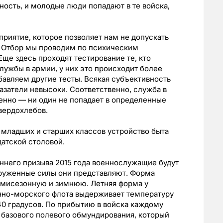
ость, и молодые люди попадают в те войска,
риятие, которое позволяет нам не допускать
. Отбор мы проводим по психическим
ще здесь проходят тестирование те, кто
лужбы в армии, у них это происходит более
бавляем другие тесты. Всякая субъективность
азатели невысоки. Соответственно, служба в
венно —
ни один не попадает в определенные
вердохлебов.
младших и старших классов устройство быта
датской столовой.
еннего призыва 2015 года военнослужащие будут
ооруженные силы они представляют. Форма
емисезонную и зимнюю. Летняя форма у
енно-морского флота выдерживает температуру
40 градусов. По прибытию в войска каждому
базового полевого обмундирования, который