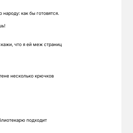
 народу: как бы готовятся.
шь!
скажи, что я ей меж страниц
стене несколько крючков
иблиотекарю подходит