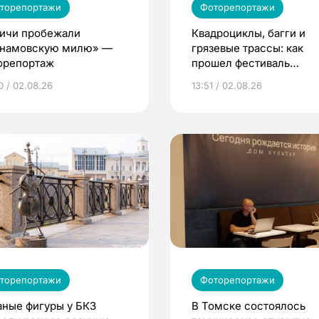
торепортажи
Фоторепортажи
ичи пробежали
Квадроциклы, багги и
намовскую милю» —
грязевые трассы: как
орепортаж
прошел фестиваль
экстремального спорта
0 / 02.08.26
13:51 / 02.08.26
Томском
торепортажи
Фоторепортажи
аные фигуры у БКЗ
В Томске состоялось