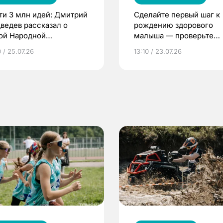
ти 3 млн идей: Дмитрий
Сделайте первый шаг к
ведев рассказал о
рождению здорового
ой Народной
малыша — проверьте
грамме ЕР
репродуктивное здоров
 / 25.07.26
13:10 / 23.07.26
по ОМС!