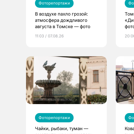
Фоторепортажи
Фо
В воздухе пахло грозой:
Том
атмосфера дождливого
«Ди
августа в Томске — фото
фот
11:03 / 07.08.26
20:0
Фоторепортажи
Фо
Чайки, рыбаки, туман —
Ков