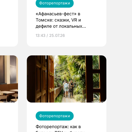
Фоторепортажи
«Афанасьев-фест» в
Томске: сказки, VR и
дефиле от локальных
 под
брендов
13:43 / 25.07.26
Фоторепортажи
Фоторепортаж: как в