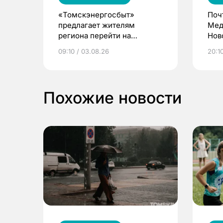
«Томскэнергосбыт»
Поч
предлагает жителям
Мед
региона перейти на
Нов
электронные квитанции и
про
09:10 / 03.08.26
20:10
выиграть призы
Похожие новости