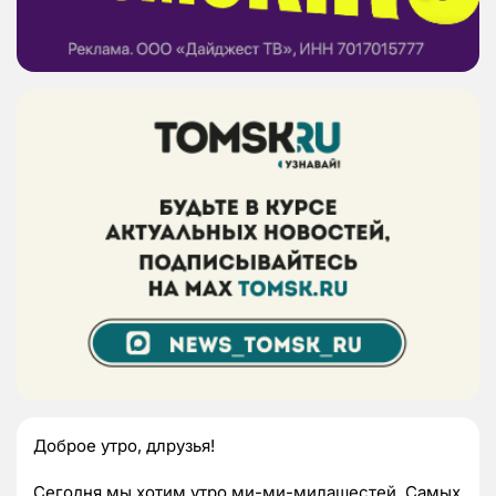
Доброе утро, длрузья!
Сегодня мы хотим утро ми-ми-милашестей. Самых