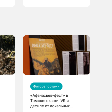
Фоторепортажи
«Афанасьев-фест» в
Томске: сказки, VR и
дефиле от локальных
 под
брендов