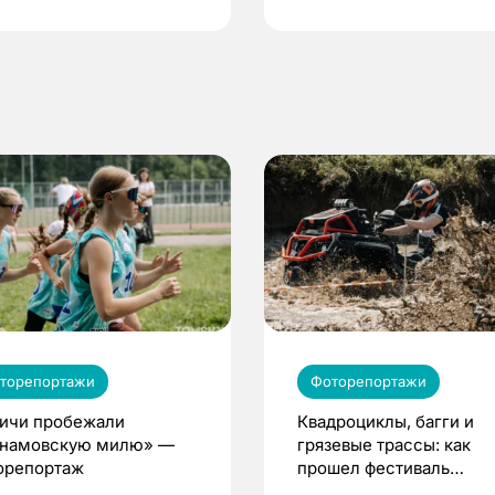
по ОМС!
торепортажи
Фоторепортажи
ичи пробежали
Квадроциклы, багги и
намовскую милю» —
грязевые трассы: как
орепортаж
прошел фестиваль
экстремального спорта