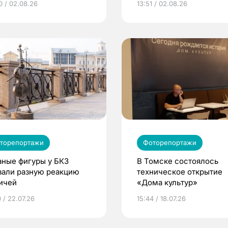
0 / 02.08.26
13:51 / 02.08.26
Томском
торепортажи
Фоторепортажи
аные фигуры у БКЗ
В Томске состоялось
вали разную реакцию
техническое открытие
ичей
«Дома культур»
 / 22.07.26
15:44 / 18.07.26