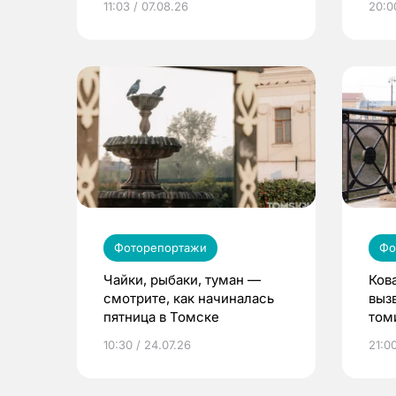
11:03 / 07.08.26
20:0
Фоторепортажи
Фо
Чайки, рыбаки, туман —
Ков
смотрите, как начиналась
выз
пятница в Томске
том
10:30 / 24.07.26
21:00