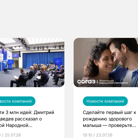
вости компаний
Новости компаний
ти 3 млн идей: Дмитрий
Сделайте первый шаг к
ведев рассказал о
рождению здорового
ой Народной
малыша — проверьте
грамме ЕР
репродуктивное здоров
 / 25.07.26
13:10 / 23.07.26