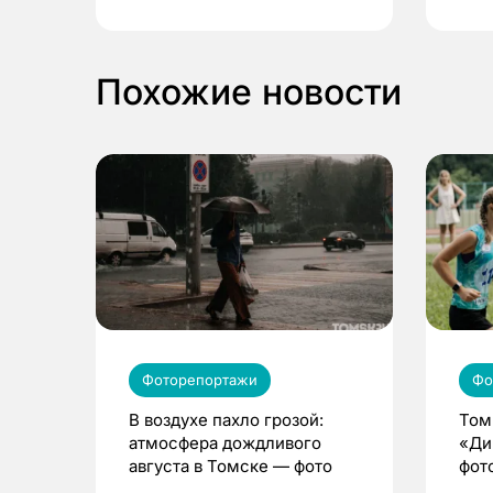
выиграть призы
Похожие новости
Фоторепортажи
Фо
В воздухе пахло грозой:
Том
атмосфера дождливого
«Ди
августа в Томске — фото
фот