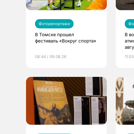
Фоторепортажи
Фо
В Томске прошел
В во
фестиваль «Вокруг спорта»
атм
авг
08:44 / 09.08.26
11:03