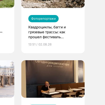
Фоторепортажи
Квадроциклы, багги и
 —
грязевые трассы: как
прошел фестиваль
экстремального спорта под
13:51 / 02.08.26
Томском