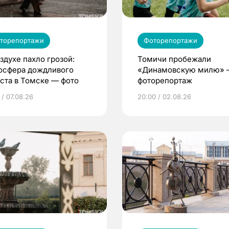
торепортажи
Фоторепортажи
здухе пахло грозой:
Томичи пробежали
осфера дождливого
«Динамовскую милю»
уста в Томске — фото
фоторепортаж
 / 07.08.26
20:00 / 02.08.26