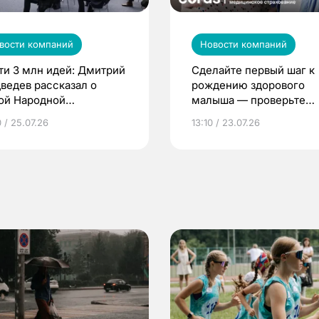
вости компаний
Новости компаний
ти 3 млн идей: Дмитрий
Сделайте первый шаг к
ведев рассказал о
рождению здорового
ой Народной
малыша — проверьте
грамме ЕР
репродуктивное здоров
 / 25.07.26
13:10 / 23.07.26
по ОМС!