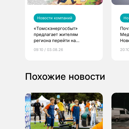
Новости компаний
Но
«Томскэнергосбыт»
Поч
предлагает жителям
Мед
региона перейти на
Нов
электронные квитанции и
про
09:10 / 03.08.26
20:10
выиграть призы
Похожие новости