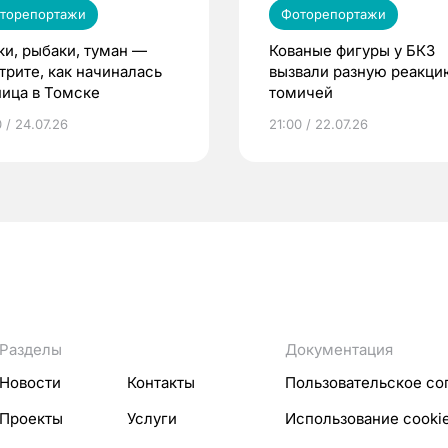
торепортажи
Фоторепортажи
ки, рыбаки, туман —
Кованые фигуры у БКЗ
трите, как начиналась
вызвали разную реакци
ница в Томске
томичей
 / 24.07.26
21:00 / 22.07.26
Разделы
Документация
Новости
Контакты
Пользовательское со
Проекты
Услуги
Использование cooki