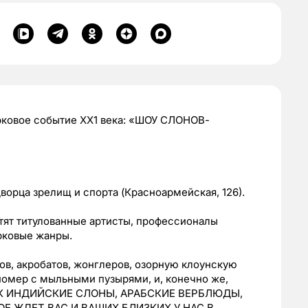
ковое событие ХХ1 века:
«ШОУ СЛОНОВ-
Дворца зрелищ и спорта
(Красноармейская, 126).
тят титулованные артисты, профессионалы
рковые жанры.
ов, акробатов, жонглеров, озорную клоунскую
номер с мыльными пузырями, и, конечно же,
КАК ИНДИЙСКИЕ СЛОНЫ, АРАБСКИЕ ВЕРБЛЮДЫ,
Е ЖДЕТ ВАС И ВАШИХ БЛИЗКИХ У НАС В