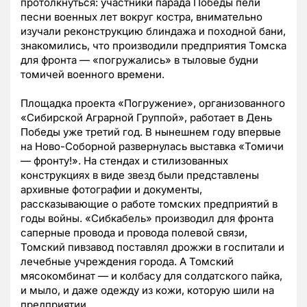
протолкнуться: участники парада Победы пели
песни военных лет вокруг костра, внимательно
изучали реконструкцию блиндажа и походной бани,
знакомились, что производили предприятия Томска
для фронта — «погружались» в тыловые будни
томичей военного времени.
Площадка проекта «Погружение», организованного
«Сибирской Аграрной Группой», работает в День
Победы уже третий год. В нынешнем году впервые
на Ново-Соборной развернулась выставка «Томичи
— фронту!». На стендах и стилизованных
конструкциях в виде звезд были представлены
архивные фотографии и документы,
рассказывающие о работе томских предприятий в
годы войны. «Сибкабель» производил для фронта
саперные провода и провода полевой связи,
Томский пивзавод поставлял дрожжи в госпитали и
лечебные учреждения города. А Томский
мясокомбинат — и колбасу для солдатского пайка,
и мыло, и даже одежду из кожи, которую шили на
предприятии.