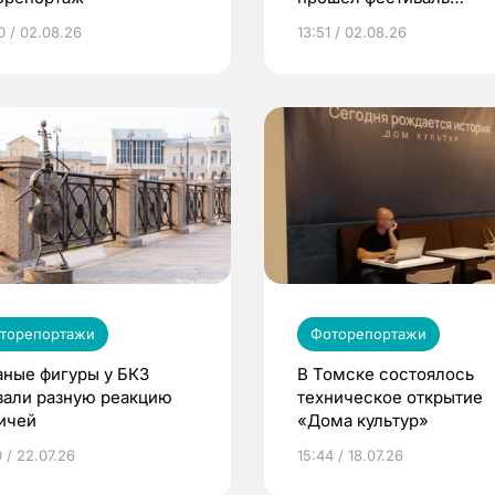
экстремального спорта
0 / 02.08.26
13:51 / 02.08.26
Томском
торепортажи
Фоторепортажи
аные фигуры у БКЗ
В Томске состоялось
вали разную реакцию
техническое открытие
ичей
«Дома культур»
 / 22.07.26
15:44 / 18.07.26