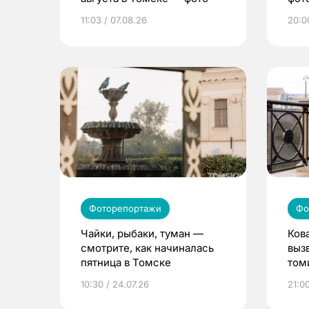
11:03 / 07.08.26
20:0
Фоторепортажи
Фо
Чайки, рыбаки, туман —
Ков
смотрите, как начиналась
выз
пятница в Томске
том
10:30 / 24.07.26
21:00