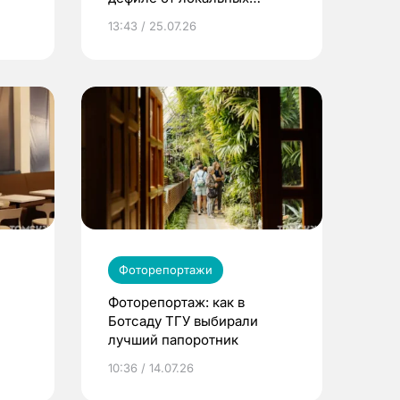
 под
брендов
13:43 / 25.07.26
Фоторепортажи
Фоторепортаж: как в
Ботсаду ТГУ выбирали
лучший папоротник
10:36 / 14.07.26