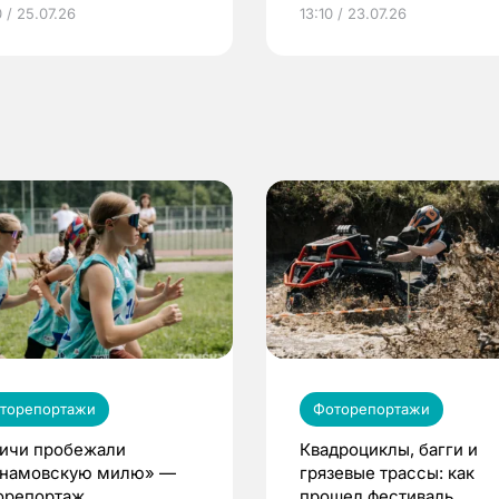
грамме ЕР
репродуктивное здоров
 / 25.07.26
13:10 / 23.07.26
по ОМС!
торепортажи
Фоторепортажи
ичи пробежали
Квадроциклы, багги и
намовскую милю» —
грязевые трассы: как
орепортаж
прошел фестиваль