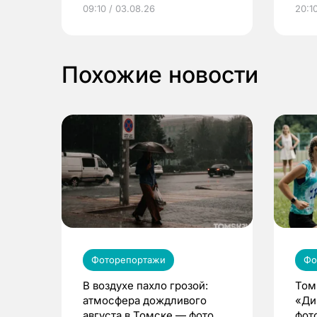
электронные квитанции и
про
09:10 / 03.08.26
20:10
выиграть призы
Похожие новости
Фоторепортажи
Фо
В воздухе пахло грозой:
Том
атмосфера дождливого
«Ди
августа в Томске — фото
фот