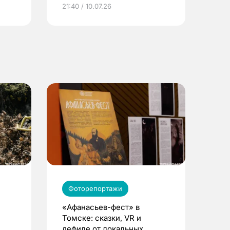
ье
21:40 / 10.07.26
Фоторепортажи
«Афанасьев-фест» в
Томске: сказки, VR и
дефиле от локальных