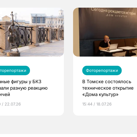
торепортажи
Фоторепортажи
аные фигуры у БКЗ
В Томске состоялось
вали разную реакцию
техническое открытие
ичей
«Дома культур»
 / 22.07.26
15:44 / 18.07.26