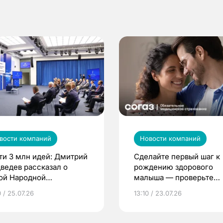
вости компаний
Новости компаний
ти 3 млн идей: Дмитрий
Сделайте первый шаг к
ведев рассказал о
рождению здорового
ой Народной
малыша — проверьте
грамме ЕР
репродуктивное здоров
 / 25.07.26
13:10 / 23.07.26
по ОМС!