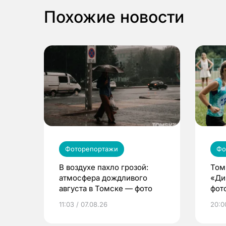
Похожие новости
Фоторепортажи
Фо
В воздухе пахло грозой:
Том
атмосфера дождливого
«Ди
августа в Томске — фото
фот
11:03 / 07.08.26
20:0