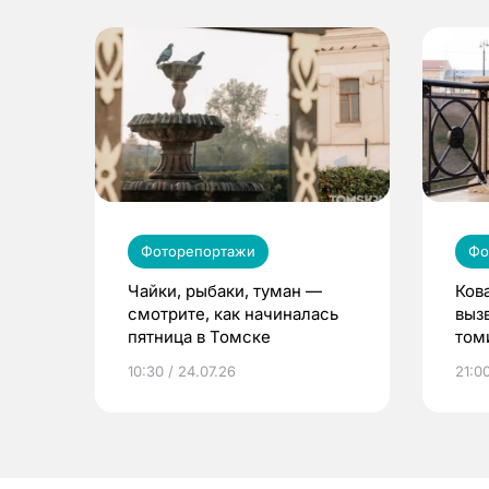
Фоторепортажи
Фо
Чайки, рыбаки, туман —
Ков
смотрите, как начиналась
выз
пятница в Томске
том
10:30 / 24.07.26
21:00