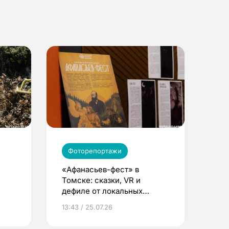
Фоторепортажи
«Афанасьев-фест» в
Томске: сказки, VR и
дефиле от локальных
 под
брендов
13:43 / 25.07.26