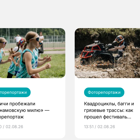
торепортажи
Фоторепортажи
ичи пробежали
Квадроциклы, багги и
намовскую милю» —
грязевые трассы: как
орепортаж
прошел фестиваль
экстремального спорта
0 / 02.08.26
13:51 / 02.08.26
Томском