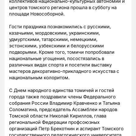
коллективов национально-культурных автономий и
центров томского региона прошла в субботу на
площади Новособорной.
Гости праздника познакомились с русскими,
казачьими, мордовскими, украинскими,
удмуртскими, татарскими, немецкими,
эстонскими, узбекскими и белорусскими
подворьями. Кроме того, т
омичи попробовали
национальные угощения, посостязались в
различных видах спорта и посетили выставку
мастеров декоративно-прикладного искусства с
национальным колоритом.
С Днем народного единства томичей и гостей
города также поздравили члены Федерального
собрания России Владимир Кравченко и Татьяна
Соломатина, председатель Ассамблеи народов
Томской области Николай Кириллов, глава
региональной Федерации профсоюзных
организаций Петр Брекотнин и аспирант Томского
государственного педагогического университета