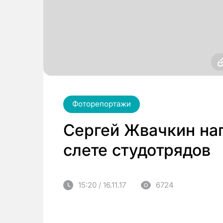
Фоторепортажи
Сергей Жвачкин наг
слете студотрядов
15:20 / 16.11.17
6724