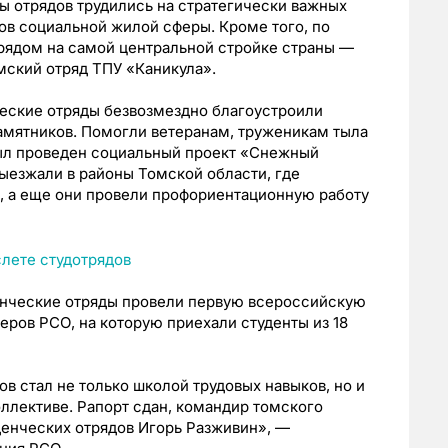
цы отрядов трудились на стратегически важных
тов социальной жилой сферы. Кроме того, по
трядом на самой центральной стройке страны —
ский отряд ТПУ «Каникула».
ческие отряды безвозмездно благоустроили
амятников. Помогли ветеранам, труженикам тыла
был проведен социальный проект «Снежный
выезжали в районы Томской области, где
 а еще они провели профориентационную работу
денческие отряды провели первую всероссийскую
ров РСО, на которую приехали студенты из 18
в стал не только школой трудовых навыков, но и
ллективе. Рапорт сдан, командир томского
денческих отрядов Игорь Разживин», —