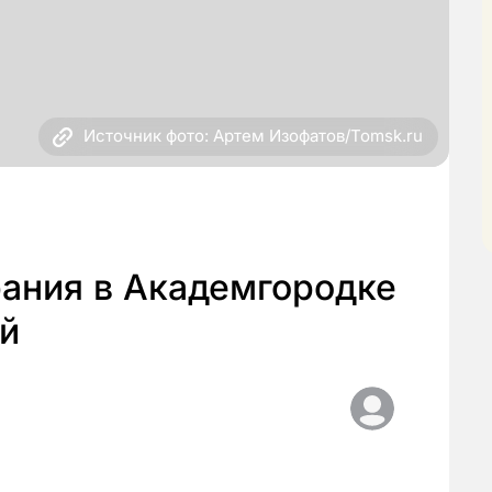
Источник фото: Артем Изофатов/Tomsk.ru
рания в Академгородке
й