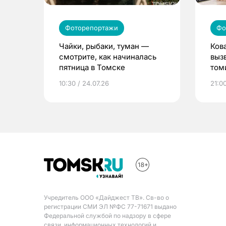
Фоторепортажи
Фо
Чайки, рыбаки, туман —
Ков
смотрите, как начиналась
выз
пятница в Томске
том
10:30 / 24.07.26
21:00
Учредитель ООО «Дайджест ТВ». Св-во о
регистрации СМИ ЭЛ №ФС 77-71671 выдано
Федеральной службой по надзору в сфере
связи, информационных технологий и