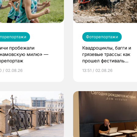
торепортажи
Фоторепортажи
ичи пробежали
Квадроциклы, багги и
намовскую милю» —
грязевые трассы: как
орепортаж
прошел фестиваль
экстремального спорта
0 / 02.08.26
13:51 / 02.08.26
Томском