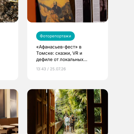
Фоторепортажи
«Афанасьев-фест» в
Томске: сказки, VR и
дефиле от локальных
 под
брендов
13:43 / 25.07.26