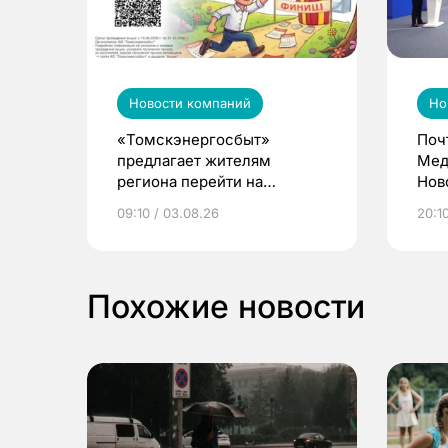
Новости компаний
Но
«Томскэнергосбыт»
Поч
предлагает жителям
Мед
региона перейти на
Нов
электронные квитанции и
про
09:10 / 03.08.26
20:10
выиграть призы
Похожие новости