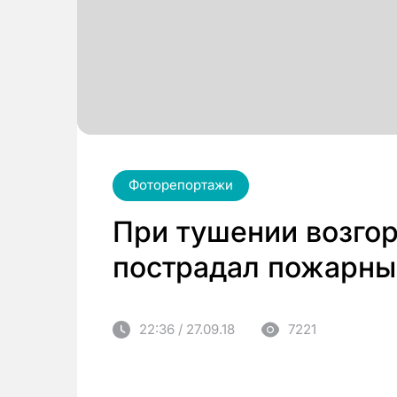
Фоторепортажи
При тушении возго
пострадал пожарны
22:36 / 27.09.18
7221