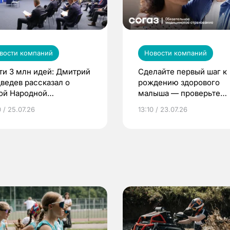
вости компаний
Новости компаний
ти 3 млн идей: Дмитрий
Сделайте первый шаг к
ведев рассказал о
рождению здорового
ой Народной
малыша — проверьте
грамме ЕР
репродуктивное здоров
 / 25.07.26
13:10 / 23.07.26
по ОМС!