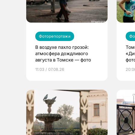
Фоторепортажи
Фо
В воздухе пахло грозой:
Том
атмосфера дождливого
«Ди
августа в Томске — фото
фот
11:03 / 07.08.26
20:0