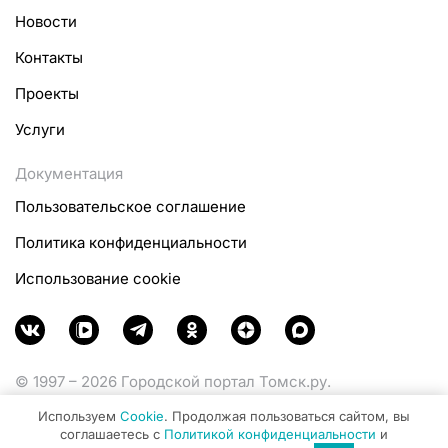
Новости
Контакты
Проекты
Услуги
Документация
Пользовательское соглашение
Политика конфиденциальности
Использование cookie
© 1997 – 2026 Городской портал Томск.ру.
Функционирует при финансовой поддержке
Используем
Cookie
. Продолжая пользоваться сайтом, вы
Министерства цифрового развития, связи и массовых
соглашаетесь с
Политикой конфиденциальности
и
коммуникаций Российской Федерации.