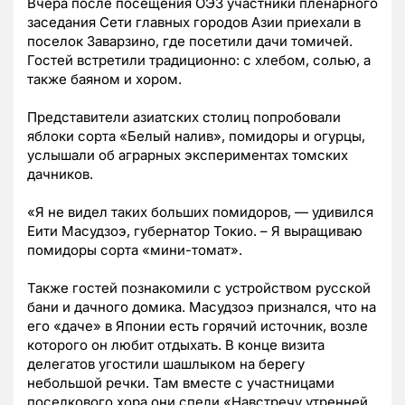
Вчера после посещения ОЭЗ участники пленарного
заседания Сети главных городов Азии приехали в
поселок Заварзино, где посетили дачи томичей.
Гостей встретили традиционно: с хлебом, солью, а
также баяном и хором.
Представители азиатских столиц попробовали
яблоки сорта «Белый налив», помидоры и огурцы,
услышали об аграрных экспериментах томских
дачников.
«Я не видел таких больших помидоров, — удивился
Еити Масудзоэ, губернатор Токио. – Я выращиваю
помидоры сорта «мини-томат».
Также гостей познакомили с устройством русской
бани и дачного домика. Масудзоэ признался, что на
его «даче» в Японии есть горячий источник, возле
которого он любит отдыхать. В конце визита
делегатов угостили шашлыком на берегу
небольшой речки. Там вместе с участницами
поселкового хора они спели «Навстречу утренней