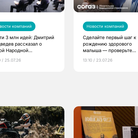
вости компаний
Новости компаний
ти 3 млн идей: Дмитрий
Сделайте первый шаг к
ведев рассказал о
рождению здорового
ой Народной
малыша — проверьте
грамме ЕР
репродуктивное здоров
 / 25.07.26
13:10 / 23.07.26
по ОМС!