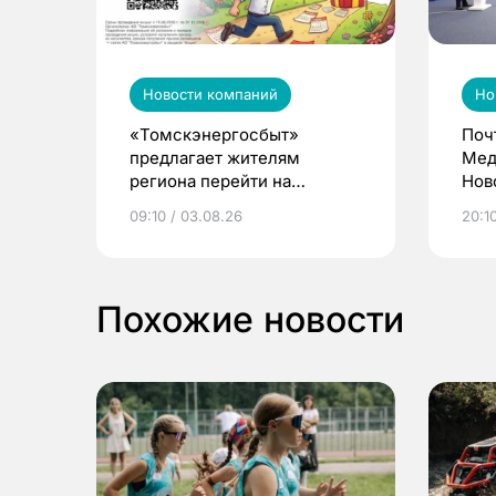
Новости компаний
Но
«Томскэнергосбыт»
Поч
предлагает жителям
Мед
региона перейти на
Нов
электронные квитанции и
про
09:10 / 03.08.26
20:10
выиграть призы
Похожие новости