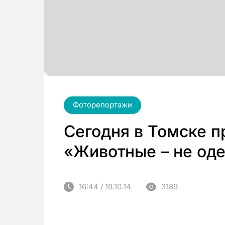
Фоторепортажи
Cегодня в Томске п
«Животные – не од
16:44 / 19.10.14
3189