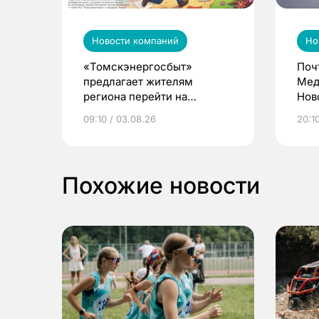
Новости компаний
Но
«Томскэнергосбыт»
Поч
предлагает жителям
Мед
региона перейти на
Нов
электронные квитанции и
про
09:10 / 03.08.26
20:10
выиграть призы
Похожие новости