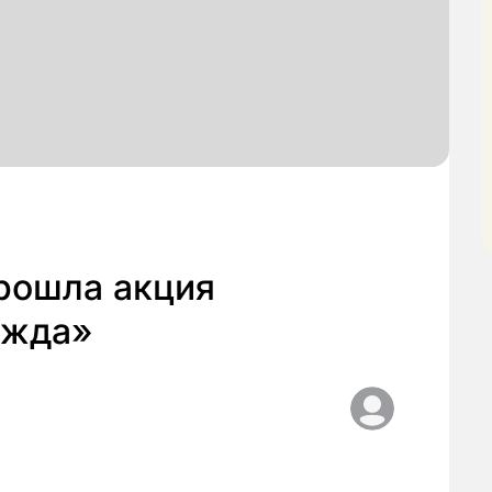
рошла акция
ежда»