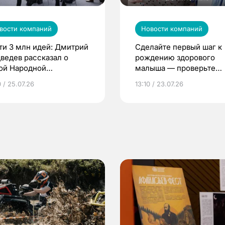
вости компаний
Новости компаний
ти 3 млн идей: Дмитрий
Сделайте первый шаг к
ведев рассказал о
рождению здорового
ой Народной
малыша — проверьте
грамме ЕР
репродуктивное здоров
 / 25.07.26
13:10 / 23.07.26
по ОМС!