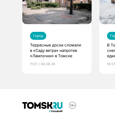
Город
Го
Террасные доски сломали
В Т
в «Саду ветра» напротив
сне
«Лампочки» в Томске
еди
опе
11:07 / 06.08.26
16:0