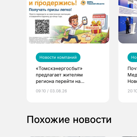
Новости компаний
Но
«Томскэнергосбыт»
Поч
предлагает жителям
Мед
региона перейти на
Нов
электронные квитанции и
про
09:10 / 03.08.26
20:10
выиграть призы
Похожие новости