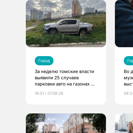
Город
Го
За неделю томские власти
Во 
выявили 25 случаев
муз
парковки авто на газонах и
выс
детских площадках
18:01 / 07.08.26
08:2