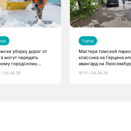
род
Город
омске уборку дорог от
Мастера томской парко
га могут передать
классика на Герцена ил
ному городскому
авангард на Люксембур
ратору
7 / 05.08.26
18:01 / 04.08.26