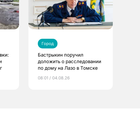
Город
вки:
Бастрыкин поручил
и
доложить о расследовании
г
по дому на Лазо в Томске
08:01 / 04.08.26