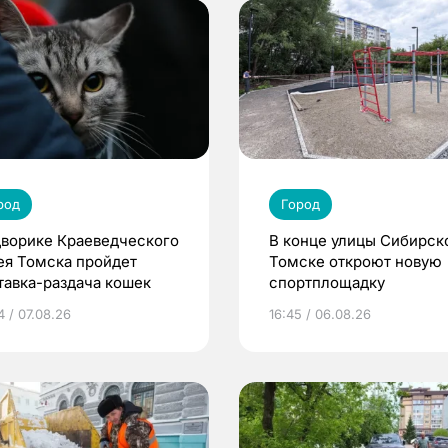
род
Город
дворике Краеведческого
В конце улицы Сибирск
ея Томска пройдет
Томске откроют новую
тавка-раздача кошек
спортплощадку
4 / 07.08.26
16:45 / 06.08.26