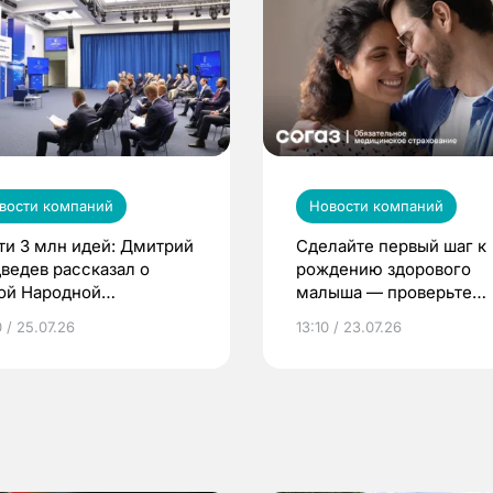
вости компаний
Новости компаний
ти 3 млн идей: Дмитрий
Сделайте первый шаг к
ведев рассказал о
рождению здорового
ой Народной
малыша — проверьте
грамме ЕР
репродуктивное здоров
 / 25.07.26
13:10 / 23.07.26
по ОМС!