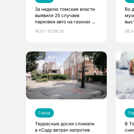
За неделю томские власти
Во 
выявили 25 случаев
муз
парковки авто на газонах и
выс
детских площадках
18:01 / 07.08.26
08:2
Город
Го
Террасные доски сломали
В Т
в «Саду ветра» напротив
сне