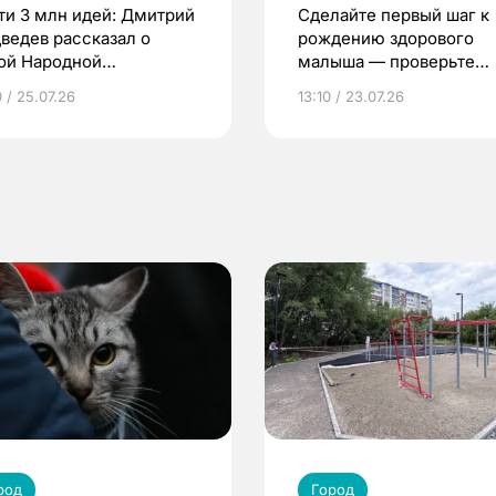
ти 3 млн идей: Дмитрий
Сделайте первый шаг к
ведев рассказал о
рождению здорового
ой Народной
малыша — проверьте
грамме ЕР
репродуктивное здоров
 / 25.07.26
13:10 / 23.07.26
по ОМС!
род
Город