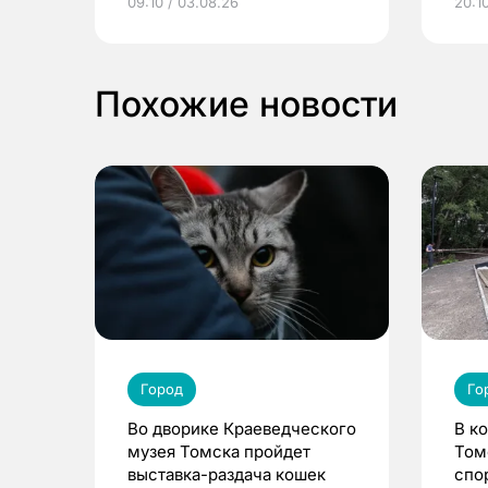
09:10 / 03.08.26
20:10
выиграть призы
Похожие новости
Город
Го
Во дворике Краеведческого
В к
музея Томска пройдет
Том
выставка-раздача кошек
спо