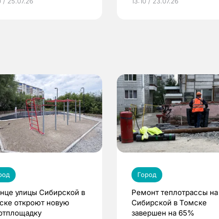
 / 25.07.26
13:10 / 23.07.26
по ОМС!
род
Город
онце улицы Сибирской в
Ремонт теплотрассы на
ске откроют новую
Сибирской в Томске
ртплощадку
завершен на 65%