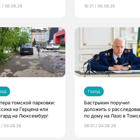
5 / 06.08.26
16:21 / 06.08.26
род
Город
тера томской парковки:
Бастрыкин поручил
ссика на Герцена или
доложить о расследова
нгард на Люксембург
по дому на Лазо в Томс
 / 04.08.26
08:01 / 04.08.26