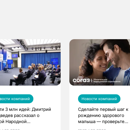
вости компаний
Новости компаний
ти 3 млн идей: Дмитрий
Сделайте первый шаг к
ведев рассказал о
рождению здорового
ой Народной
малыша — проверьте
грамме ЕР
репродуктивное здоров