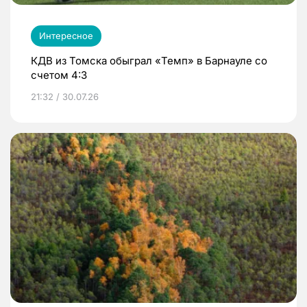
Интересное
КДВ из Томска обыграл «Темп» в Барнауле со
счетом 4:3
21:32 / 30.07.26