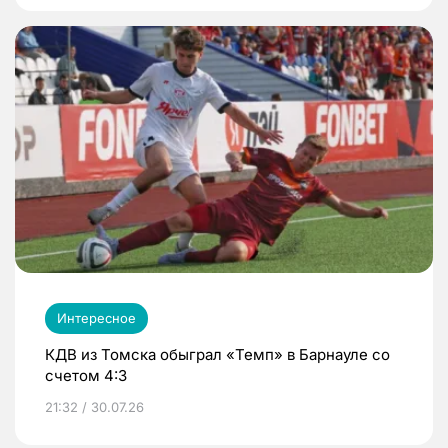
Интересное
КДВ из Томска обыграл «Темп» в Барнауле со
счетом 4:3
21:32 / 30.07.26