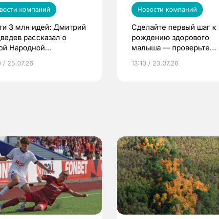
вости компаний
Новости компаний
ти 3 млн идей: Дмитрий
Сделайте первый шаг к
ведев рассказал о
рождению здорового
ой Народной
малыша — проверьте
грамме ЕР
репродуктивное здоров
 / 25.07.26
13:10 / 23.07.26
по ОМС!