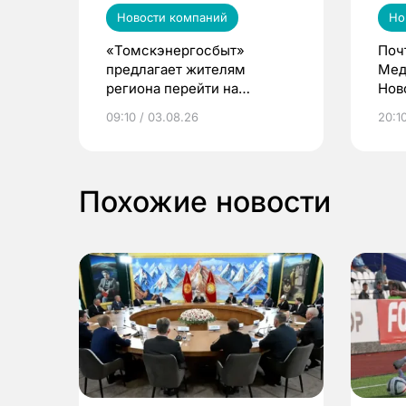
Новости компаний
Но
«Томскэнергосбыт»
Поч
предлагает жителям
Мед
региона перейти на
Нов
электронные квитанции и
про
09:10 / 03.08.26
20:10
выиграть призы
Похожие новости