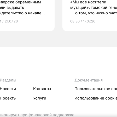
еверске беременным
«Мы все носители
али выдавать
мутаций»: томский ген
идетельство о начале
— о том, что нужно знат
ни»
беременности
 / 21.07.26
08:30 / 17.07.26
Разделы
Документация
Новости
Контакты
Пользовательское со
Проекты
Услуги
Использование cooki
кционирует при финансовой поддержке