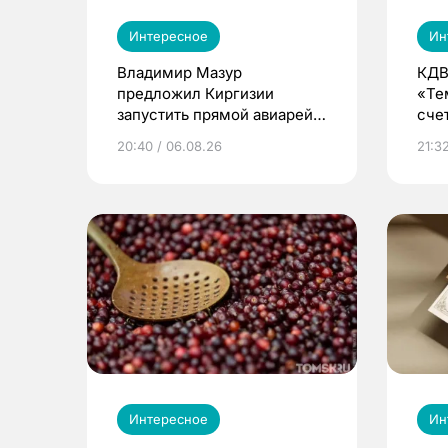
Интересное
Ин
Владимир Мазур
КДВ
предложил Киргизии
«Те
запустить прямой авиарейс
сче
из Томска
20:40 / 06.08.26
21:32
Интересное
Ин