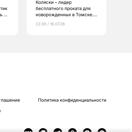
Коляски – лидер
етик
бесплатного проката для
ь до
новорожденных в Томске.
Что еще берут родители?
22:00 / 16.07.26
глашение
Политика конфиденциальности
e