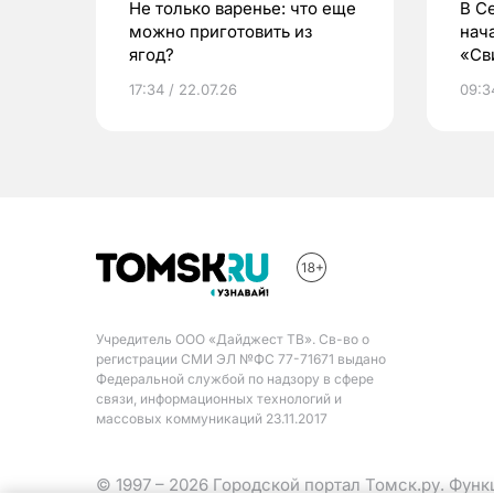
Не только варенье: что еще
В С
можно приготовить из
нач
ягод?
«Св
жиз
17:34 / 22.07.26
09:34
Учредитель ООО «Дайджест ТВ». Св-во о
регистрации СМИ ЭЛ №ФС 77-71671 выдано
Федеральной службой по надзору в сфере
связи, информационных технологий и
массовых коммуникаций 23.11.2017
© 1997 – 2026 Городской портал Томск.ру. Фун