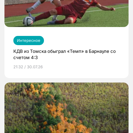
Интересное
КДВ из Томска обыграл «Темп» в Барнауле со
счетом 4:3
21:32 / 30.07.26