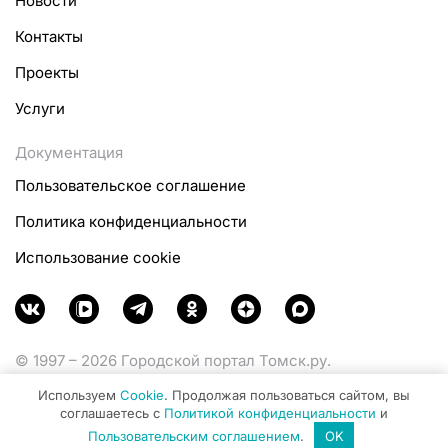
Новости
Контакты
Проекты
Услуги
Документация
Пользовательское соглашение
Политика конфиденциальности
Использование cookie
© 1997 – 2026 Городской портал Томск.ру.
Функционирует при финансовой поддержке
Используем
Cookie
. Продолжая пользоваться сайтом, вы
Министерства цифрового развития, связи и массовых
соглашаетесь с
Политикой конфиденциальности
и
коммуникаций Российской Федерации.
Пользовательским соглашением
.
OK