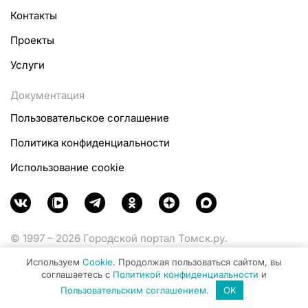
Контакты
Проекты
Услуги
Документация
Пользовательское соглашение
Политика конфиденциальности
Использование cookie
© 1997 – 2026 Городской портал Томск.ру.
Функционирует при финансовой поддержке
Используем
Cookie
. Продолжая пользоваться сайтом, вы
Министерства цифрового развития, связи и массовых
соглашаетесь с
Политикой конфиденциальности
и
коммуникаций Российской Федерации.
Пользовательским соглашением
.
OK