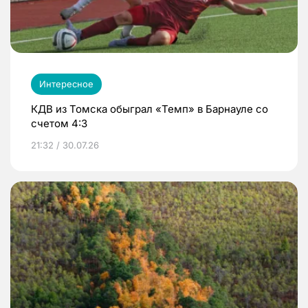
Интересное
КДВ из Томска обыграл «Темп» в Барнауле со
счетом 4:3
21:32 / 30.07.26