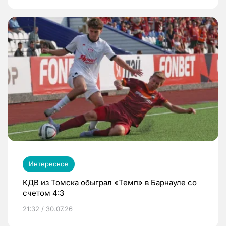
Интересное
КДВ из Томска обыграл «Темп» в Барнауле со
счетом 4:3
21:32 / 30.07.26