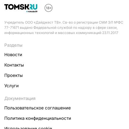
Учредитель ООО «Дайджест ТВ». Св-во о регистрации СМИ ЭЛ №ФС
77-71671 выдано Федеральной службой по надзору в сфере связи,
информационных технологий и массовых коммуникаций 23.11.2017
Разделы
Новости
Контакты
Проекты
Услуги
Документация
Пользовательское соглашение
Политика конфиденциальности
Использование cookie