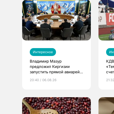
Интересное
Ин
Владимир Мазур
КДВ
предложил Киргизии
«Те
запустить прямой авиарейс
сче
из Томска
20:40 / 06.08.26
21:32