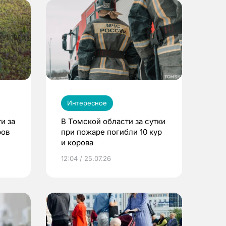
Интересное
и за
В Томской области за сутки
ров
при пожаре погибли 10 кур
и корова
12:04 / 25.07.26