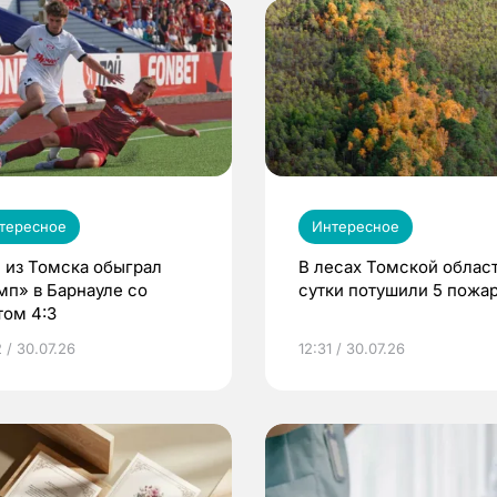
тересное
Интересное
 из Томска обыграл
В лесах Томской област
мп» в Барнауле со
сутки потушили 5 пожа
том 4:3
 / 30.07.26
12:31 / 30.07.26