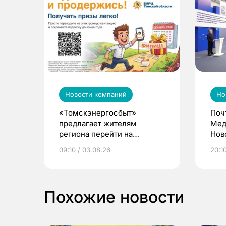
Новости компаний
Но
«Томскэнергосбыт»
Поч
предлагает жителям
Мед
региона перейти на
Нов
электронные квитанции и
про
09:10 / 03.08.26
20:10
выиграть призы
Похожие новости