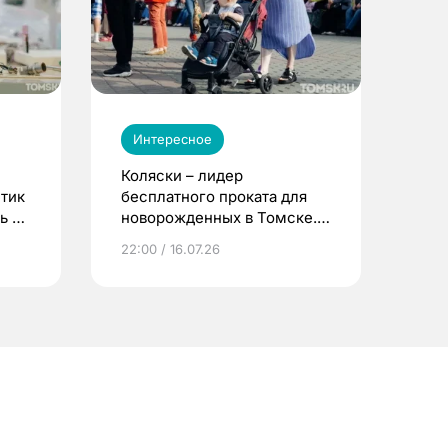
Интересное
Коляски – лидер
етик
бесплатного проката для
ь до
новорожденных в Томске.
Что еще берут родители?
22:00 / 16.07.26