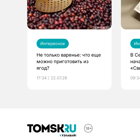
Интересное
Ин
Не только варенье: что еще
В С
можно приготовить из
нач
ягод?
«Св
жиз
17:34 / 22.07.26
09:34