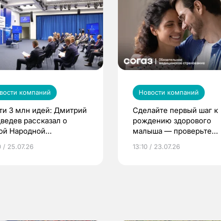
вости компаний
Новости компаний
ти 3 млн идей: Дмитрий
Сделайте первый шаг к
ведев рассказал о
рождению здорового
ой Народной
малыша — проверьте
грамме ЕР
репродуктивное здоров
 / 25.07.26
13:10 / 23.07.26
по ОМС!