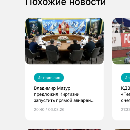
Похожие новости
Интересное
Ин
Владимир Мазур
КДВ
предложил Киргизии
«Те
запустить прямой авиарейс
сче
из Томска
20:40 / 06.08.26
21:32