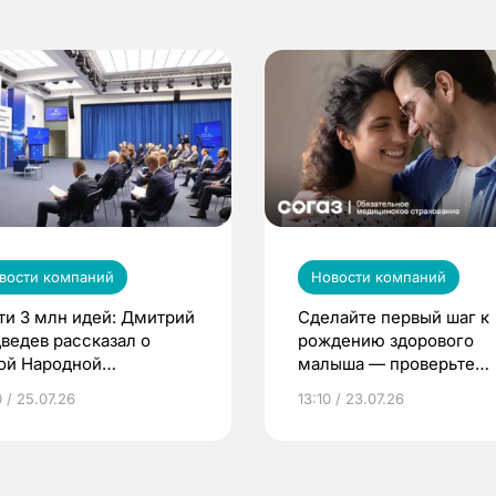
вости компаний
Новости компаний
ти 3 млн идей: Дмитрий
Сделайте первый шаг к
ведев рассказал о
рождению здорового
ой Народной
малыша — проверьте
грамме ЕР
репродуктивное здоров
 / 25.07.26
13:10 / 23.07.26
по ОМС!