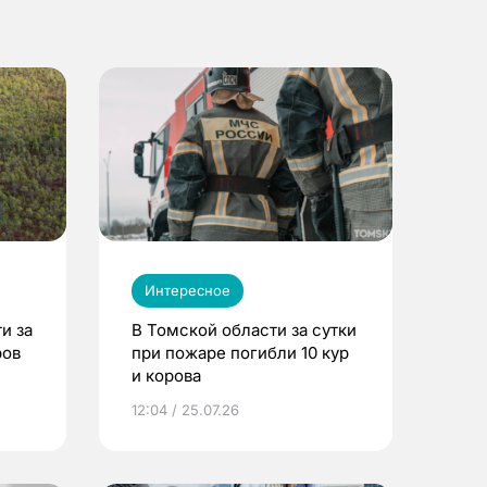
Интересное
и за
В Томской области за сутки
ров
при пожаре погибли 10 кур
и корова
12:04 / 25.07.26