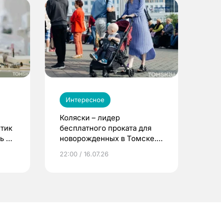
Интересное
Коляски – лидер
етик
бесплатного проката для
ь до
новорожденных в Томске.
Что еще берут родители?
22:00 / 16.07.26