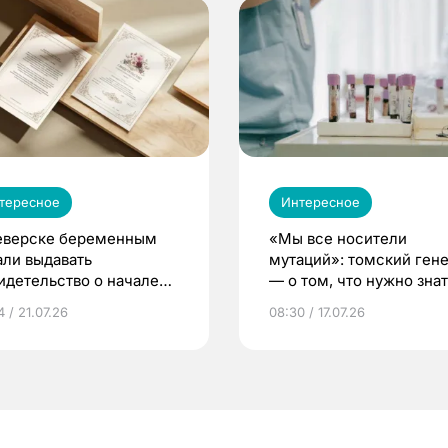
тересное
Интересное
еверске беременным
«Мы все носители
али выдавать
мутаций»: томский ген
идетельство о начале
— о том, что нужно знат
ни»
беременности
 / 21.07.26
08:30 / 17.07.26