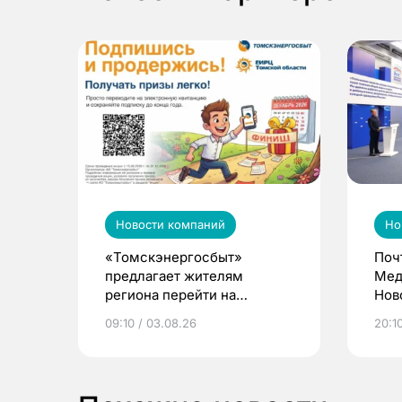
Новости компаний
Но
«Томскэнергосбыт»
Поч
предлагает жителям
Мед
региона перейти на
Нов
электронные квитанции и
про
09:10 / 03.08.26
20:10
выиграть призы