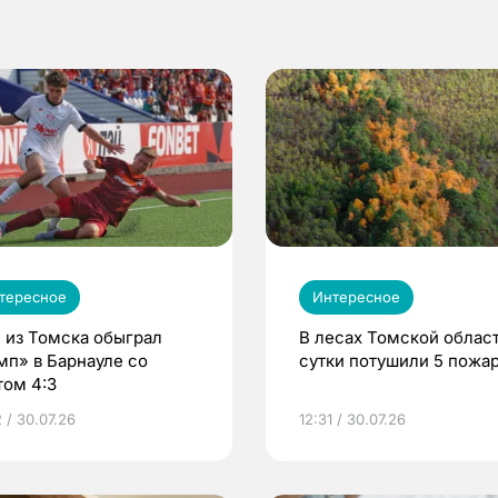
тересное
Интересное
 из Томска обыграл
В лесах Томской област
мп» в Барнауле со
сутки потушили 5 пожа
том 4:3
 / 30.07.26
12:31 / 30.07.26