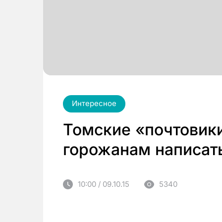
Интересное
Томские «почтовик
горожанам написат
10:00 / 09.10.15
5340