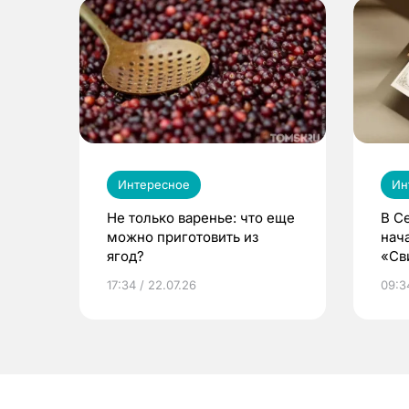
Интересное
Ин
Не только варенье: что еще
В С
можно приготовить из
нач
ягод?
«Св
жиз
17:34 / 22.07.26
09:34