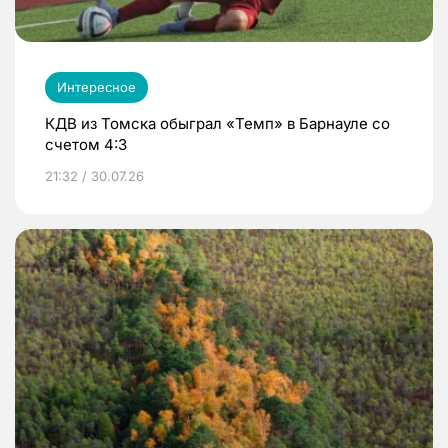
Интересное
КДВ из Томска обыграл «Темп» в Барнауле со
счетом 4:3
21:32 / 30.07.26