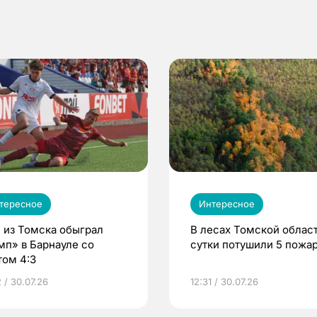
тересное
Интересное
 из Томска обыграл
В лесах Томской област
мп» в Барнауле со
сутки потушили 5 пожа
том 4:3
 / 30.07.26
12:31 / 30.07.26