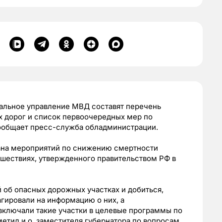
альное управление МВД составят перечень
х дорог и список первоочередных мер по
сообщает пресс-служба обладминистрации.
ана мероприятий по снижению смертности
шествиях, утвержденного правительством РФ в
 об опасных дорожных участках и добиться,
гировали на информацию о них, а
включали такие участки в целевые программы по
метил и.о. заместителя губернатора по вопросам