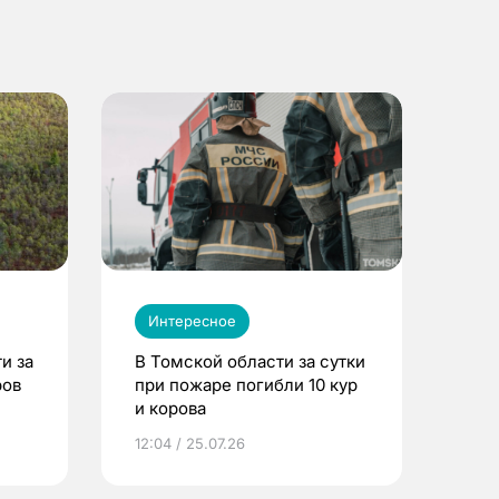
Интересное
и за
В Томской области за сутки
ров
при пожаре погибли 10 кур
и корова
12:04 / 25.07.26