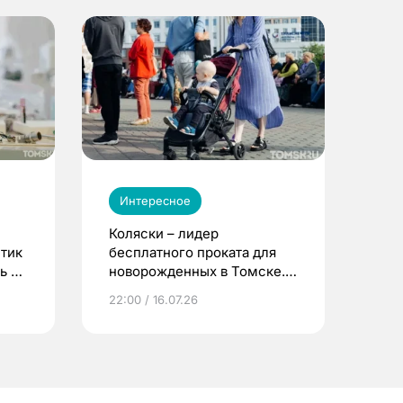
Интересное
Коляски – лидер
етик
бесплатного проката для
ь до
новорожденных в Томске.
Что еще берут родители?
22:00 / 16.07.26