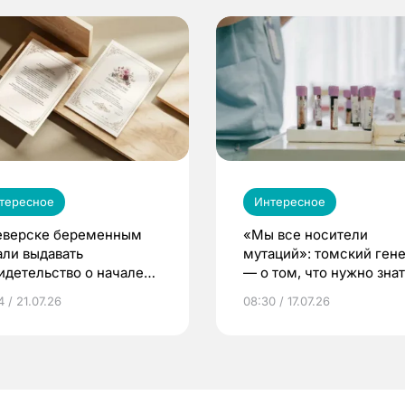
тересное
Интересное
еверске беременным
«Мы все носители
али выдавать
мутаций»: томский ген
идетельство о начале
— о том, что нужно знат
ни»
беременности
 / 21.07.26
08:30 / 17.07.26