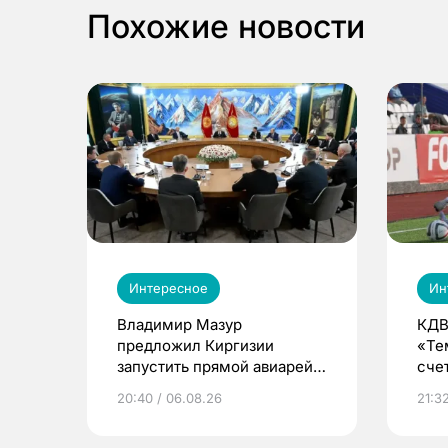
Похожие новости
Интересное
Ин
Владимир Мазур
КДВ
предложил Киргизии
«Те
запустить прямой авиарейс
сче
из Томска
20:40 / 06.08.26
21:32