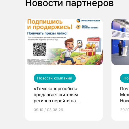
Новости партнеров
Новости компаний
Но
«Томскэнергосбыт»
Поч
предлагает жителям
Мед
региона перейти на
Нов
электронные квитанции и
про
09:10 / 03.08.26
20:10
выиграть призы