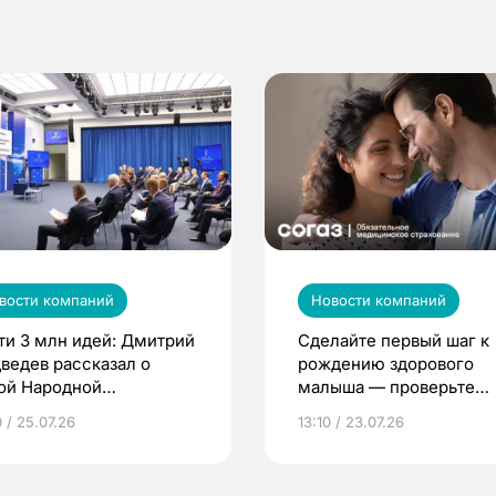
вости компаний
Новости компаний
ти 3 млн идей: Дмитрий
Сделайте первый шаг к
ведев рассказал о
рождению здорового
ой Народной
малыша — проверьте
грамме ЕР
репродуктивное здоров
 / 25.07.26
13:10 / 23.07.26
по ОМС!