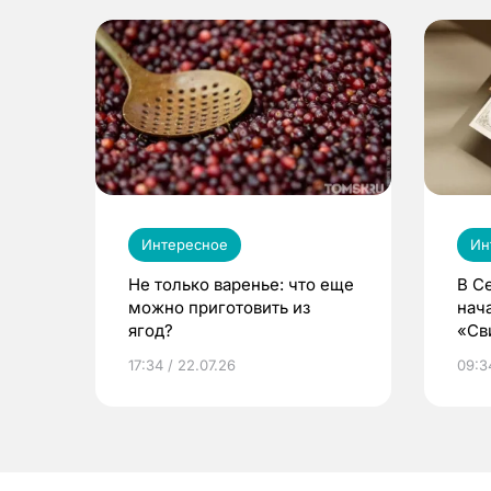
Интересное
Ин
Не только варенье: что еще
В С
можно приготовить из
нач
ягод?
«Св
жиз
17:34 / 22.07.26
09:34