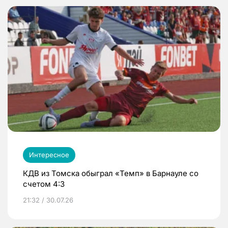
Интересное
КДВ из Томска обыграл «Темп» в Барнауле со
счетом 4:3
21:32 / 30.07.26