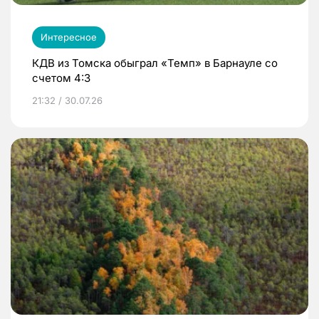
Интересное
КДВ из Томска обыграл «Темп» в Барнауле со
счетом 4:3
21:32 / 30.07.26