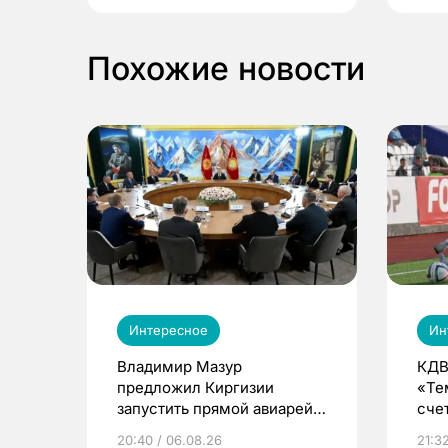
Похожие новости
Интересное
Ин
Владимир Мазур
КДВ
предложил Киргизии
«Те
запустить прямой авиарейс
сче
из Томска
20:40 / 06.08.26
21:32