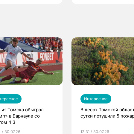
тересное
Интересное
 из Томска обыграл
В лесах Томской област
мп» в Барнауле со
сутки потушили 5 пожа
том 4:3
 / 30.07.26
12:31 / 30.07.26