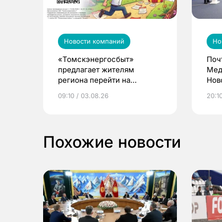
Новости компаний
Но
«Томскэнергосбыт»
Поч
предлагает жителям
Мед
региона перейти на
Нов
электронные квитанции и
про
09:10 / 03.08.26
20:10
выиграть призы
Похожие новости