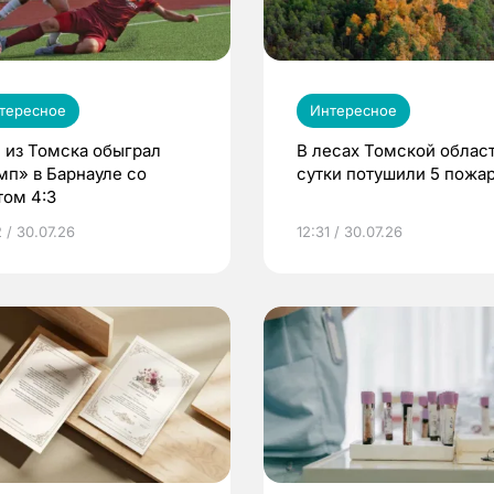
тересное
Интересное
 из Томска обыграл
В лесах Томской област
мп» в Барнауле со
сутки потушили 5 пожа
том 4:3
 / 30.07.26
12:31 / 30.07.26