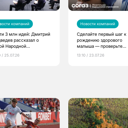
вости компаний
Новости компаний
ти 3 млн идей: Дмитрий
Сделайте первый шаг к
ведев рассказал о
рождению здорового
ой Народной
малыша — проверьте
грамме ЕР
репродуктивное здоров
 / 25.07.26
13:10 / 23.07.26
по ОМС!