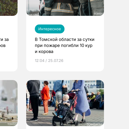
Интересное
и за
В Томской области за сутки
ров
при пожаре погибли 10 кур
и корова
12:04 / 25.07.26