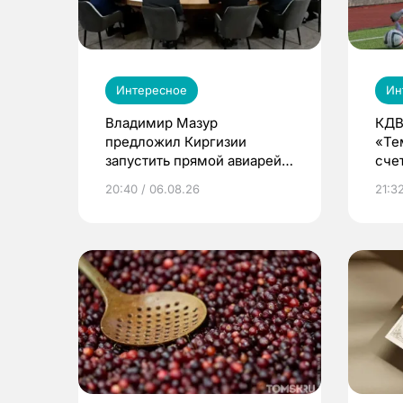
Интересное
Ин
Владимир Мазур
КДВ
предложил Киргизии
«Те
запустить прямой авиарейс
сче
из Томска
20:40 / 06.08.26
21:32