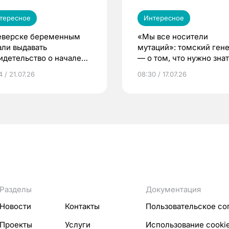
тересное
Интересное
еверске беременным
«Мы все носители
али выдавать
мутаций»: томский ген
идетельство о начале
— о том, что нужно знат
ни»
беременности
 / 21.07.26
08:30 / 17.07.26
Разделы
Документация
Новости
Контакты
Пользовательское со
Проекты
Услуги
Использование cooki