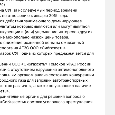
 %).
 на СУГ за исследуемый период времени
% по отношению к январю 2015 года.
тся действия занимающего доминирующее
льтатом которых являются или могут являться
нкуренции и (или) ущемление интересов других
ние монопольно низкой цены товара.
что снижение розничной цены на сжиженный
нспорта на АГЗС ООО «Сибгазсеть»
марок СУГ, одна из которых предназначается для
ошении ООО «Сибгазсеть» Томское УФАС России
вязи с отсутствием нарушения антимонопольного
польным органом анализ состояния конкуренции
родного газа для заправки автотранспортных
урентов различны, а также не установил наличие
еть».
хранительные органы для решения вопроса о
 «Сибгазсеть» состава уголовного преступления.