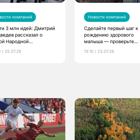
вости компаний
Новости компаний
ти 3 млн идей: Дмитрий
Сделайте первый шаг к
ведев рассказал о
рождению здорового
ой Народной
малыша — проверьте
грамме ЕР
репродуктивное здоров
 / 25.07.26
13:10 / 23.07.26
по ОМС!