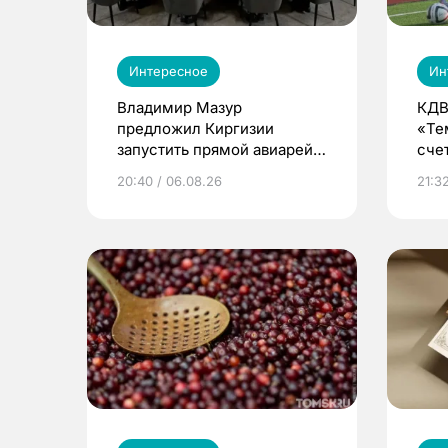
Интересное
Ин
Владимир Мазур
КДВ
предложил Киргизии
«Те
запустить прямой авиарейс
сче
из Томска
20:40 / 06.08.26
21:32