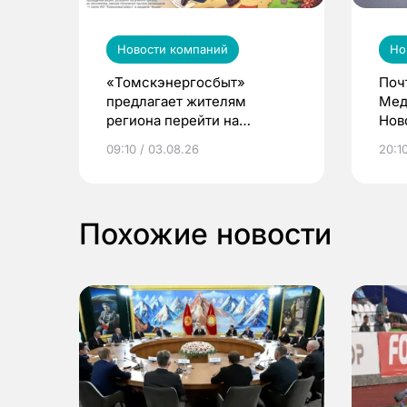
Новости компаний
Но
«Томскэнергосбыт»
Поч
предлагает жителям
Мед
региона перейти на
Нов
электронные квитанции и
про
09:10 / 03.08.26
20:10
выиграть призы
Похожие новости