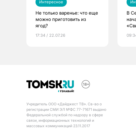
Интересное
Ин
Не только варенье: что еще
В С
можно приготовить из
нач
ягод?
«Св
жиз
17:34 / 22.07.26
09:34
Учредитель ООО «Дайджест ТВ». Св-во о
регистрации СМИ ЭЛ №ФС 77-71671 выдано
Федеральной службой по надзору в сфере
связи, информационных технологий и
массовых коммуникаций 23.11.2017