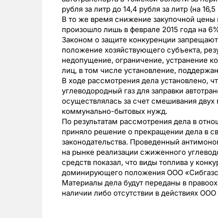
рубля за литр до 14,4 рубля за литр (на 16,5
В то же время снижение закупочной цены
произошло лишь в феврале 2015 года на 6
Законом о защите конкуренции запрещаю
положение хозяйствующего субъекта, резу
недопущение, ограничение, устранение ко
лиц, в том числе установление, поддержа
В ходе рассмотрения дела установлено, 
углеводородный газ для заправки автотра
осуществлялась за счет смешивания двух 
коммунально-бытовых нужд.
По результатам рассмотрения дела в отн
приняло решение о прекращении дела в с
законодательства. Проведенный антимоно
на рынке реализации сжиженного углеводо
средств показал, что виды топлива у конк
доминирующего положения ООО «Сибгазс
Материалы дела будут переданы в правоо
наличии либо отсутствии в действиях ООО