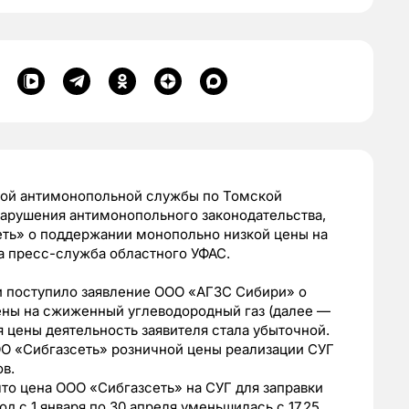
ьной антимонопольной службы по Томской
нарушения антимонопольного законодательства,
ть» о поддержании монопольно низкой цены на
а пресс-служба областного УФАС.
и поступило заявление ООО «АГЗС Сибири» о
ны на сжиженный углеводородный газ (далее —
я цены деятельность заявителя стала убыточной.
О «Сибгазсеть» розничной цены реализации СУГ
ов.
то цена ООО «Сибгазсеть» на СУГ для заправки
д с 1 января по 30 апреля уменьшилась с 17,25