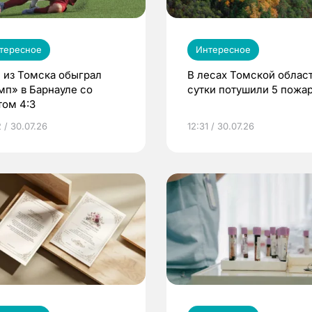
тересное
Интересное
 из Томска обыграл
В лесах Томской област
мп» в Барнауле со
сутки потушили 5 пожа
том 4:3
 / 30.07.26
12:31 / 30.07.26