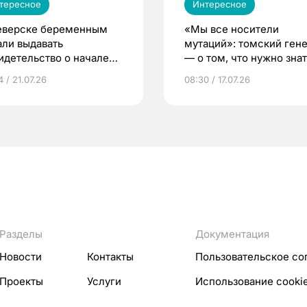
тересное
Интересное
еверске беременным
«Мы все носители
али выдавать
мутаций»: томский ген
идетельство о начале
— о том, что нужно знат
ни»
беременности
 / 21.07.26
08:30 / 17.07.26
Разделы
Документация
Новости
Контакты
Пользовательское со
Проекты
Услуги
Использование cooki