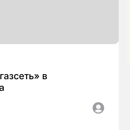
газсеть» в
а