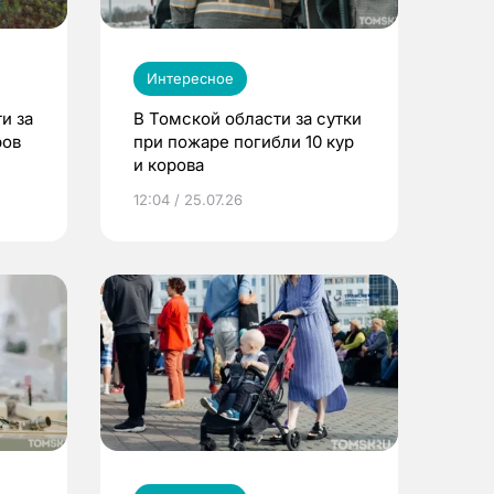
Интересное
и за
В Томской области за сутки
ров
при пожаре погибли 10 кур
и корова
12:04 / 25.07.26