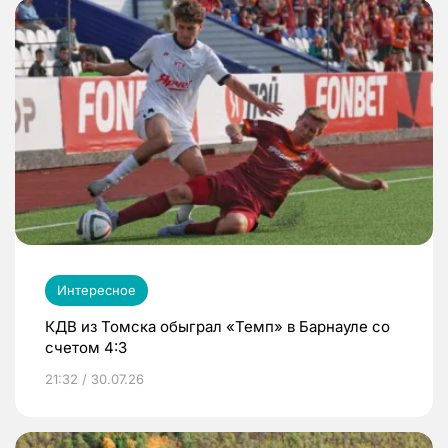
Интересное
КДВ из Томска обыграл «Темп» в Барнауле со
счетом 4:3
21:32 / 30.07.26