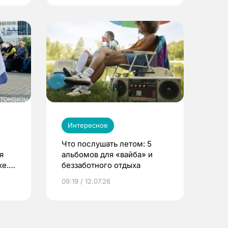
Интересное
Что послушать летом: 5
я
альбомов для «вайба» и
е.
беззаботного отдыха
и?
09:19 / 12.07.26