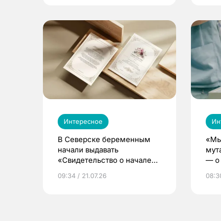
Интересное
Ин
В Северске беременным
«Мы
начали выдавать
мут
«Свидетельство о начале
— о 
жизни»
бер
09:34 / 21.07.26
08:30