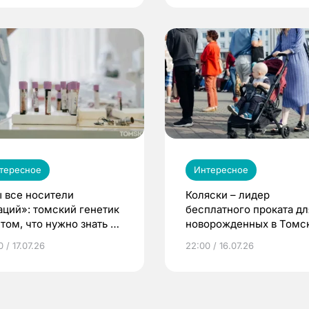
тересное
Интересное
 все носители
Коляски – лидер
аций»: томский генетик
бесплатного проката дл
том, что нужно знать до
новорожденных в Томск
еменности
Что еще берут родител
 / 17.07.26
22:00 / 16.07.26