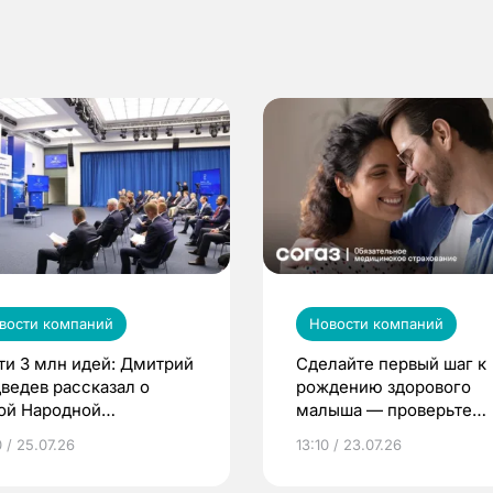
вости компаний
Новости компаний
ти 3 млн идей: Дмитрий
Сделайте первый шаг к
ведев рассказал о
рождению здорового
ой Народной
малыша — проверьте
грамме ЕР
репродуктивное здоров
 / 25.07.26
13:10 / 23.07.26
по ОМС!