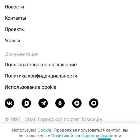
Новости
Контакты
Проекты
Услуги
Документация
Пользовательское соглашение
Политика конфиденциальности
Использование cookie
© 1997 – 2026 Городской портал Томск.ру.
Функционирует при финансовой поддержке
Используем
Cookie
. Продолжая пользоваться сайтом, вы
Министерства цифрового развития, связи и массовых
соглашаетесь с
Политикой конфиденциальности
и
коммуникаций Российской Федерации.