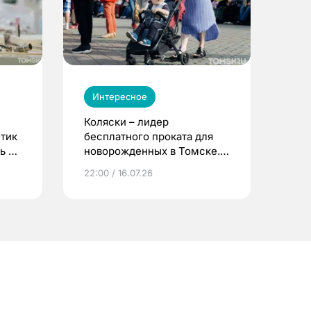
Интересное
Коляски – лидер
етик
бесплатного проката для
ь до
новорожденных в Томске.
Что еще берут родители?
22:00 / 16.07.26