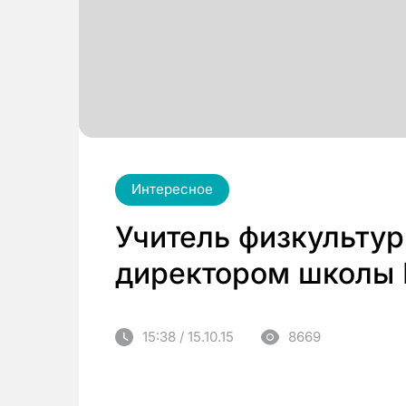
Интересное
Учитель физкульту
директором школы
15:38 / 15.10.15
8669