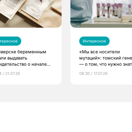
тересное
Интересное
еверске беременным
«Мы все носители
али выдавать
мутаций»: томский ген
идетельство о начале
— о том, что нужно знат
ни»
беременности
 / 21.07.26
08:30 / 17.07.26