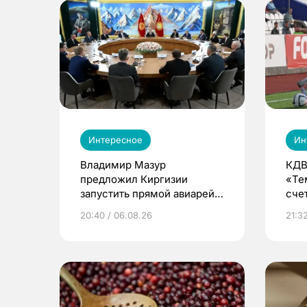
Интересное
Ин
Владимир Мазур
КДВ
предложил Киргизии
«Те
запустить прямой авиарейс
сче
из Томска
20:40 / 06.08.26
21:32