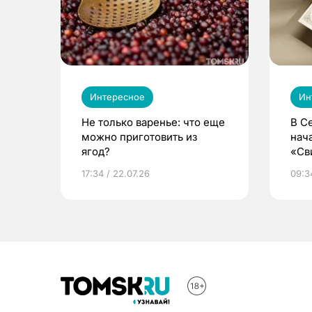
Интересное
Ин
Не только варенье: что еще
В С
можно приготовить из
нач
ягод?
«Св
жиз
17:34 / 22.07.26
09:34