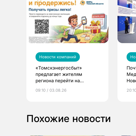
Новости компаний
Но
«Томскэнергосбыт»
Поч
предлагает жителям
Мед
региона перейти на
Нов
электронные квитанции и
про
09:10 / 03.08.26
20:10
выиграть призы
Похожие новости