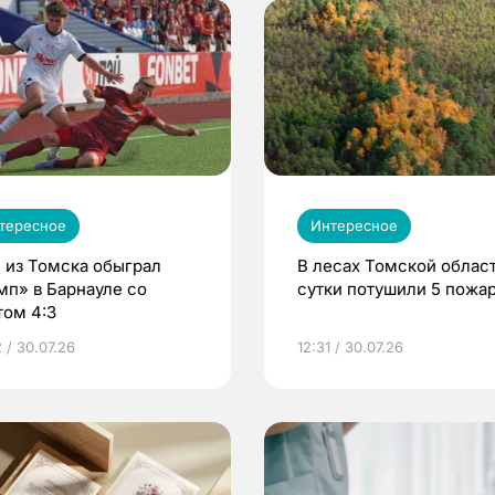
тересное
Интересное
 из Томска обыграл
В лесах Томской област
мп» в Барнауле со
сутки потушили 5 пожа
том 4:3
 / 30.07.26
12:31 / 30.07.26