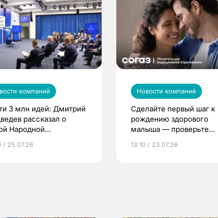
вости компаний
Новости компаний
ти 3 млн идей: Дмитрий
Сделайте первый шаг к
ведев рассказал о
рождению здорового
ой Народной
малыша — проверьте
грамме ЕР
репродуктивное здоров
 / 25.07.26
13:10 / 23.07.26
по ОМС!