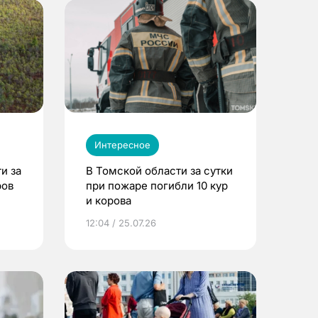
Интересное
и за
В Томской области за сутки
ров
при пожаре погибли 10 кур
и корова
12:04 / 25.07.26