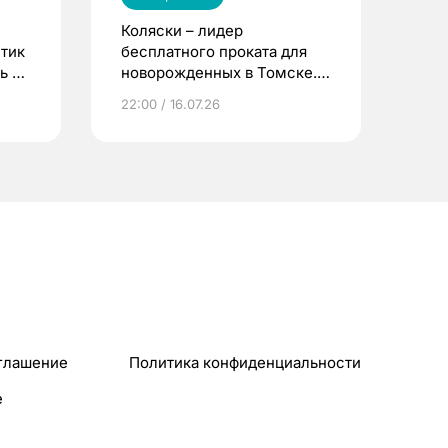
Коляски – лидер
етик
бесплатного проката для
ь до
новорожденных в Томске.
Что еще берут родители?
22:00 / 16.07.26
глашение
Политика конфиденциальности
e