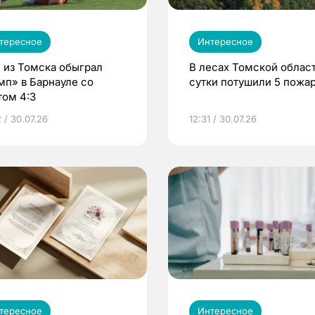
тересное
Интересное
 из Томска обыграл
В лесах Томской област
мп» в Барнауле со
сутки потушили 5 пожа
том 4:3
 / 30.07.26
12:31 / 30.07.26
тересное
Интересное