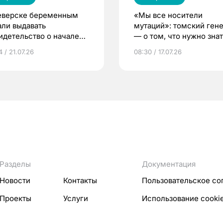
еверске беременным
«Мы все носители
али выдавать
мутаций»: томский ген
идетельство о начале
— о том, что нужно знат
ни»
беременности
 / 21.07.26
08:30 / 17.07.26
Разделы
Документация
Новости
Контакты
Пользовательское со
Проекты
Услуги
Использование cooki