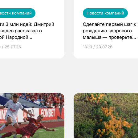
вости компаний
Новости компаний
ти 3 млн идей: Дмитрий
Сделайте первый шаг к
ведев рассказал о
рождению здорового
ой Народной
малыша — проверьте
грамме ЕР
репродуктивное здоров
 / 25.07.26
13:10 / 23.07.26
по ОМС!