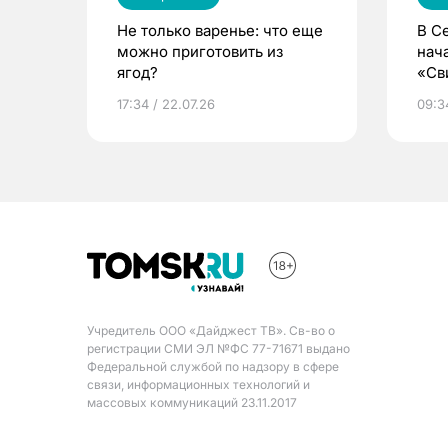
Не только варенье: что еще
В С
можно приготовить из
нач
ягод?
«Св
жиз
17:34 / 22.07.26
09:34
Учредитель ООО «Дайджест ТВ». Св-во о
регистрации СМИ ЭЛ №ФС 77-71671 выдано
Федеральной службой по надзору в сфере
связи, информационных технологий и
массовых коммуникаций 23.11.2017