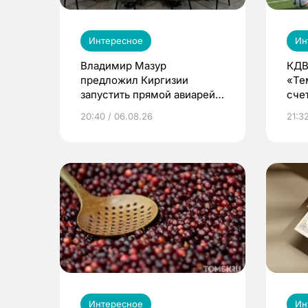
Интересное
Ин
Владимир Мазур
КДВ
предложил Киргизии
«Те
запустить прямой авиарейс
сче
из Томска
20:40 / 06.08.26
21:32
Интересное
Ин