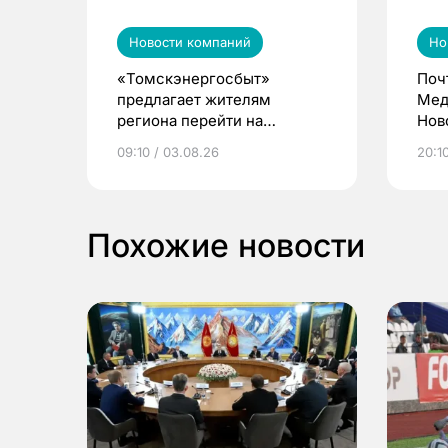
Новости компаний
Но
«Томскэнергосбыт»
Поч
предлагает жителям
Мед
региона перейти на
Нов
электронные квитанции и
про
09:10 / 03.08.26
20:10
выиграть призы
Похожие новости