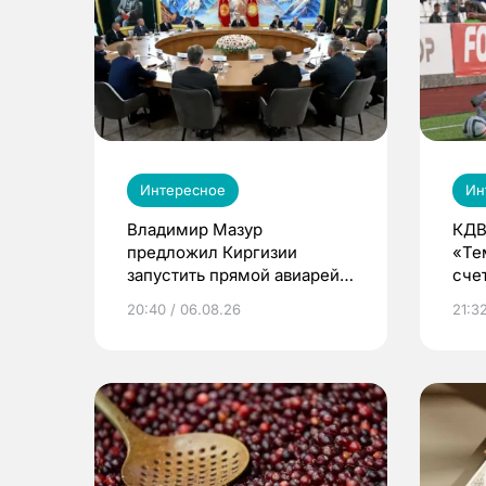
Интересное
Ин
Владимир Мазур
КДВ
предложил Киргизии
«Те
запустить прямой авиарейс
сче
из Томска
20:40 / 06.08.26
21:32