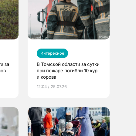
Интересное
и за
В Томской области за сутки
ров
при пожаре погибли 10 кур
и корова
12:04 / 25.07.26