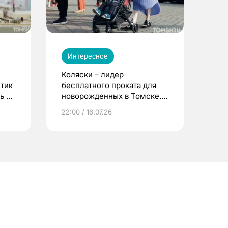
Интересное
Коляски – лидер
етик
бесплатного проката для
ь до
новорожденных в Томске.
Что еще берут родители?
22:00 / 16.07.26