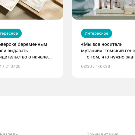
тересное
Интересное
еверске беременным
«Мы все носители
али выдавать
мутаций»: томский ген
идетельство о начале
— о том, что нужно знат
ни»
беременности
 / 21.07.26
08:30 / 17.07.26
Разделы
Документация