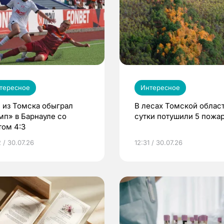
тересное
Интересное
 из Томска обыграл
В лесах Томской област
мп» в Барнауле со
сутки потушили 5 пожа
том 4:3
 / 30.07.26
12:31 / 30.07.26