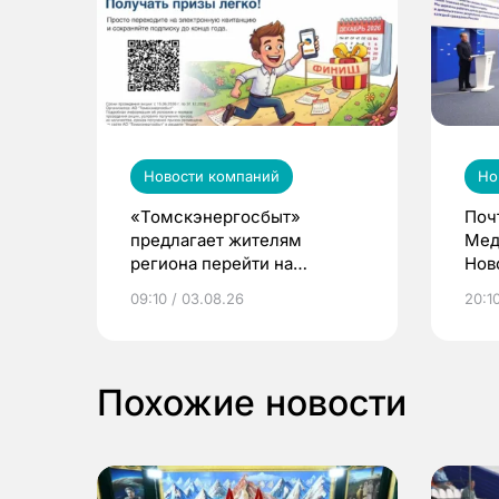
Новости компаний
Но
«Томскэнергосбыт»
Поч
предлагает жителям
Мед
региона перейти на
Нов
электронные квитанции и
про
09:10 / 03.08.26
20:10
выиграть призы
Похожие новости