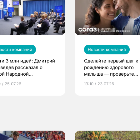
вости компаний
Новости компаний
ти 3 млн идей: Дмитрий
Сделайте первый шаг к
ведев рассказал о
рождению здорового
ой Народной
малыша — проверьте
грамме ЕР
репродуктивное здоров
 / 25.07.26
13:10 / 23.07.26
по ОМС!