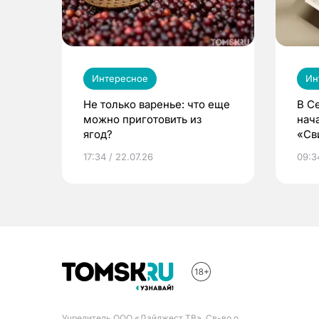
Интересное
Ин
Не только варенье: что еще
В С
можно приготовить из
нач
ягод?
«Св
жиз
17:34 / 22.07.26
09:34
Учредитель ООО «Дайджест ТВ». Св-во о