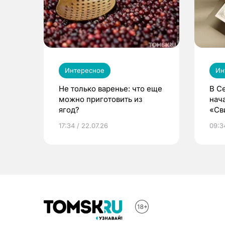
Интересное
Ин
Не только варенье: что еще
В С
можно приготовить из
нач
ягод?
«Св
жиз
17:34 / 22.07.26
09:34