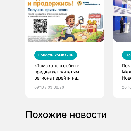
Новости компаний
Но
«Томскэнергосбыт»
Поч
предлагает жителям
Мед
региона перейти на
Нов
электронные квитанции и
про
09:10 / 03.08.26
20:10
выиграть призы
Похожие новости