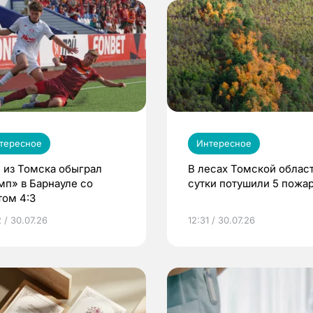
тересное
Интересное
 из Томска обыграл
В лесах Томской област
мп» в Барнауле со
сутки потушили 5 пожа
том 4:3
 / 30.07.26
12:31 / 30.07.26