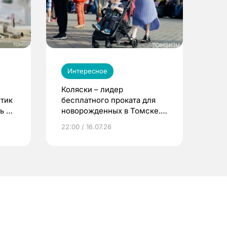
Интересное
Коляски – лидер
етик
бесплатного проката для
ь до
новорожденных в Томске.
Что еще берут родители?
22:00 / 16.07.26