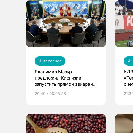
Интересное
Ин
Владимир Мазур
КДВ
предложил Киргизии
«Те
запустить прямой авиарейс
сче
из Томска
20:40 / 06.08.26
21:32