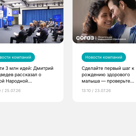
вости компаний
Новости компаний
ти 3 млн идей: Дмитрий
Сделайте первый шаг к
ведев рассказал о
рождению здорового
ой Народной
малыша — проверьте
грамме ЕР
репродуктивное здоров
 / 25.07.26
13:10 / 23.07.26
по ОМС!