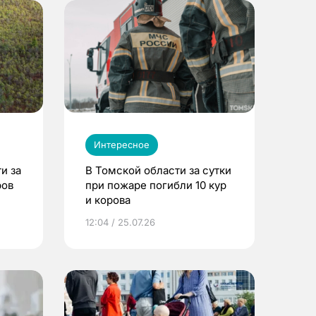
Интересное
и за
В Томской области за сутки
ров
при пожаре погибли 10 кур
и корова
12:04 / 25.07.26