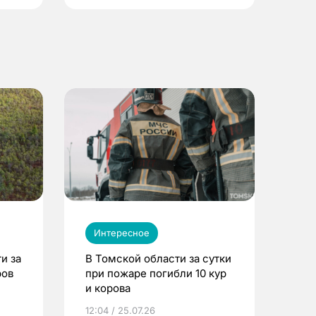
Интересное
и за
В Томской области за сутки
ров
при пожаре погибли 10 кур
и корова
12:04 / 25.07.26