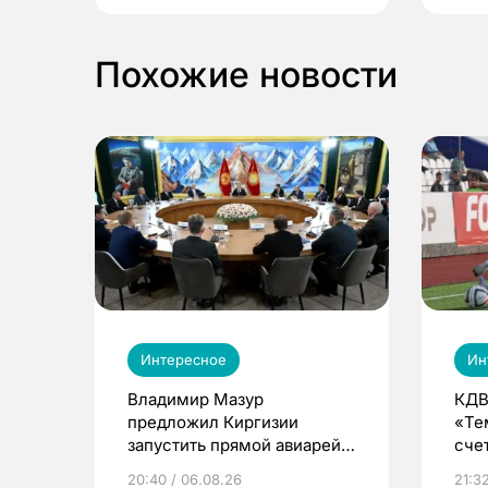
Похожие новости
Интересное
Ин
Владимир Мазур
КДВ
предложил Киргизии
«Те
запустить прямой авиарейс
сче
из Томска
20:40 / 06.08.26
21:32