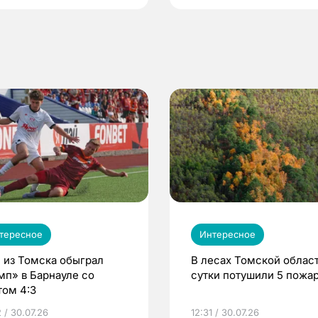
тересное
Интересное
 из Томска обыграл
В лесах Томской област
мп» в Барнауле со
сутки потушили 5 пожа
том 4:3
 / 30.07.26
12:31 / 30.07.26