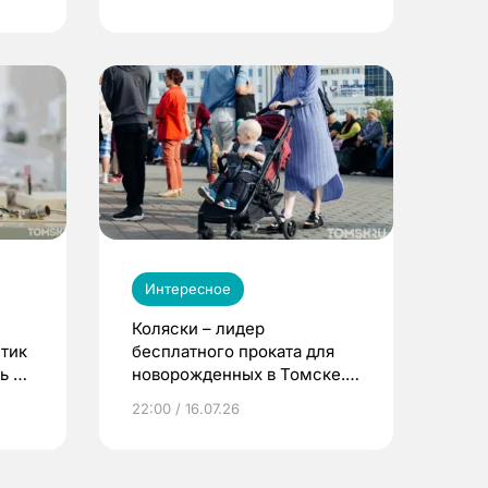
Интересное
Коляски – лидер
етик
бесплатного проката для
ь до
новорожденных в Томске.
Что еще берут родители?
22:00 / 16.07.26