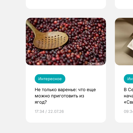
Интересное
Ин
Не только варенье: что еще
В С
можно приготовить из
нач
ягод?
«Св
жиз
17:34 / 22.07.26
09:34