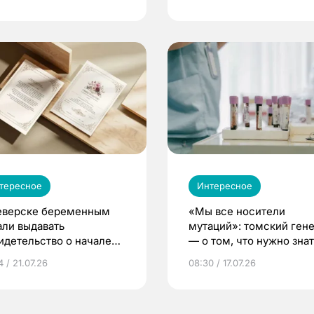
тересное
Интересное
еверске беременным
«Мы все носители
али выдавать
мутаций»: томский ген
идетельство о начале
— о том, что нужно знат
ни»
беременности
 / 21.07.26
08:30 / 17.07.26