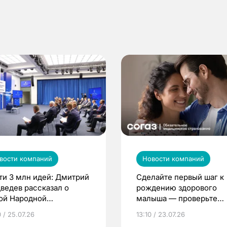
вости компаний
Новости компаний
ти 3 млн идей: Дмитрий
Сделайте первый шаг к
ведев рассказал о
рождению здорового
ой Народной
малыша — проверьте
грамме ЕР
репродуктивное здоров
 / 25.07.26
13:10 / 23.07.26
по ОМС!