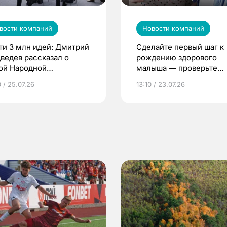
вости компаний
Новости компаний
ти 3 млн идей: Дмитрий
Сделайте первый шаг к
ведев рассказал о
рождению здорового
ой Народной
малыша — проверьте
грамме ЕР
репродуктивное здоров
 / 25.07.26
13:10 / 23.07.26
по ОМС!