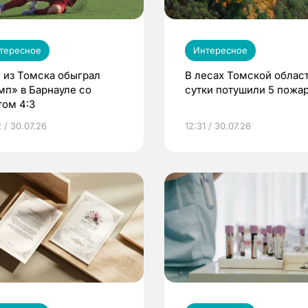
тересное
Интересное
 из Томска обыграл
В лесах Томской област
мп» в Барнауле со
сутки потушили 5 пожа
том 4:3
 / 30.07.26
12:31 / 30.07.26