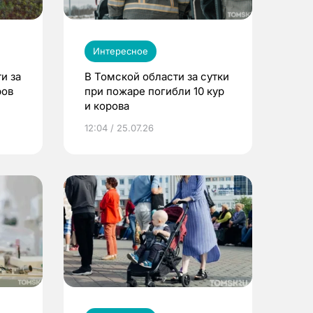
Интересное
и за
В Томской области за сутки
ров
при пожаре погибли 10 кур
и корова
12:04 / 25.07.26