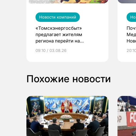
Новости компаний
Но
«Томскэнергосбыт»
Поч
предлагает жителям
Мед
региона перейти на
Нов
электронные квитанции и
про
09:10 / 03.08.26
20:10
выиграть призы
Похожие новости