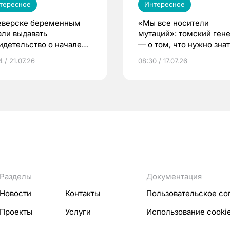
тересное
Интересное
еверске беременным
«Мы все носители
али выдавать
мутаций»: томский ген
идетельство о начале
— о том, что нужно знат
ни»
беременности
 / 21.07.26
08:30 / 17.07.26
Разделы
Документация
Новости
Контакты
Пользовательское со
Проекты
Услуги
Использование cooki