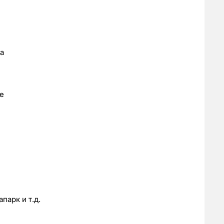
а
е
парк и т.д.