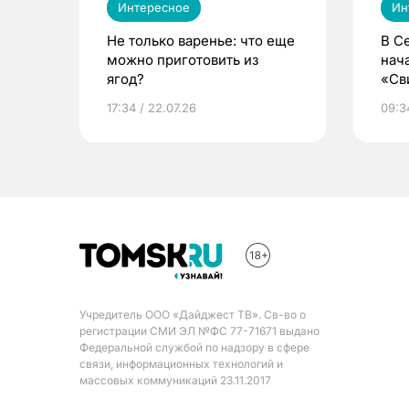
Интересное
Ин
Не только варенье: что еще
В С
можно приготовить из
нач
ягод?
«Св
жиз
17:34 / 22.07.26
09:34
Учредитель ООО «Дайджест ТВ». Св-во о
регистрации СМИ ЭЛ №ФС 77-71671 выдано
Федеральной службой по надзору в сфере
связи, информационных технологий и
массовых коммуникаций 23.11.2017