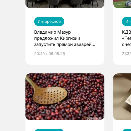
Интересное
Ин
Владимир Мазур
КДВ
предложил Киргизии
«Те
запустить прямой авиарейс
сче
из Томска
20:40 / 06.08.26
21:32