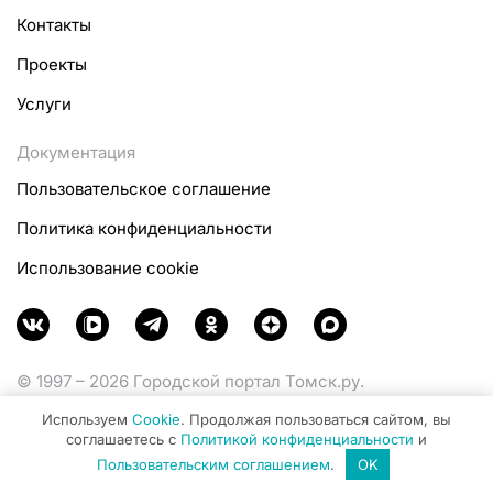
Контакты
Проекты
Услуги
Документация
Пользовательское соглашение
Политика конфиденциальности
Использование cookie
© 1997 – 2026 Городской портал Томск.ру.
Функционирует при финансовой поддержке
Используем
Cookie
. Продолжая пользоваться сайтом, вы
Министерства цифрового развития, связи и массовых
соглашаетесь с
Политикой конфиденциальности
и
коммуникаций Российской Федерации.
Пользовательским соглашением
.
OK