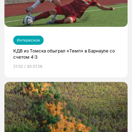
Интересное
КДВ из Томска обыграл «Темп» в Барнауле со
счетом 4:3
21:32 / 30.07.26