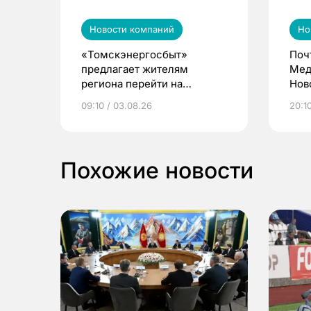
Новости компаний
Но
«Томскэнергосбыт»
Поч
предлагает жителям
Мед
региона перейти на
Нов
электронные квитанции и
про
09:10 / 03.08.26
20:10
выиграть призы
Похожие новости