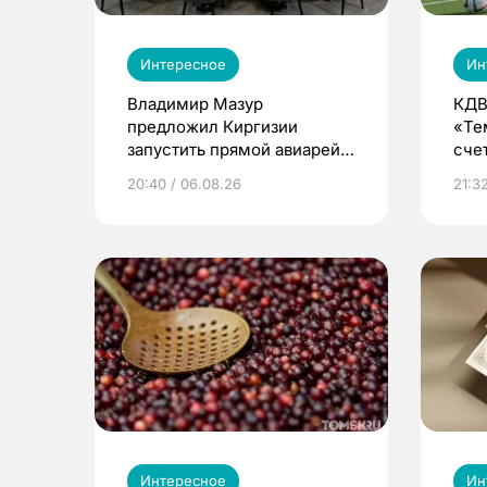
Интересное
Ин
Владимир Мазур
КДВ
предложил Киргизии
«Те
запустить прямой авиарейс
сче
из Томска
20:40 / 06.08.26
21:32
Интересное
Ин