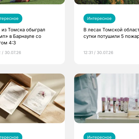
тересное
Интересное
 из Томска обыграл
В лесах Томской област
мп» в Барнауле со
сутки потушили 5 пожа
том 4:3
 / 30.07.26
12:31 / 30.07.26
тересное
Интересное