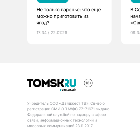
Не только варенье: что еще
В С
можно приготовить из
нач
ягод?
«Св
жиз
17:34 / 22.07.26
09:34
Учредитель ООО «Дайджест ТВ». Св-во о
регистрации СМИ ЭЛ №ФС 77-71671 выдано
Федеральной службой по надзору в сфере
связи, информационных технологий и
массовых коммуникаций 23.11.2017