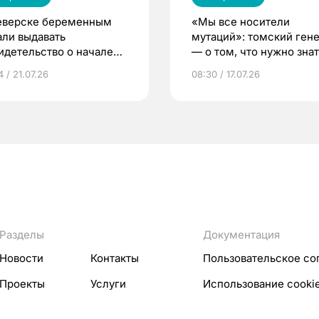
еверске беременным
«Мы все носители
али выдавать
мутаций»: томский ген
идетельство о начале
— о том, что нужно знат
ни»
беременности
 / 21.07.26
08:30 / 17.07.26
Разделы
Документация
Новости
Контакты
Пользовательское со
Проекты
Услуги
Использование cooki