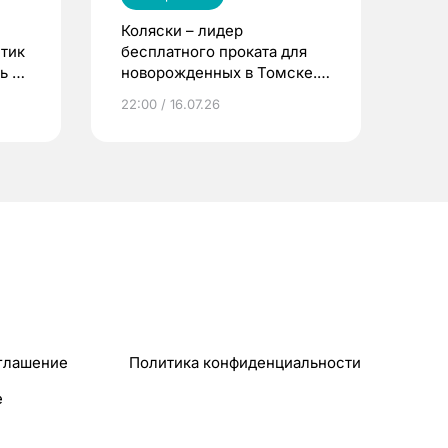
Коляски – лидер
етик
бесплатного проката для
ь до
новорожденных в Томске.
Что еще берут родители?
22:00 / 16.07.26
глашение
Политика конфиденциальности
e