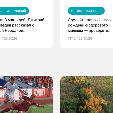
вости компаний
Новости компаний
ти 3 млн идей: Дмитрий
Сделайте первый шаг к
ведев рассказал о
рождению здорового
ой Народной
малыша — проверьте
грамме ЕР
репродуктивное здоров
 / 25.07.26
13:10 / 23.07.26
по ОМС!