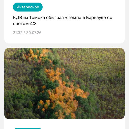
Интересное
КДВ из Томска обыграл «Темп» в Барнауле со
счетом 4:3
21:32 / 30.07.26