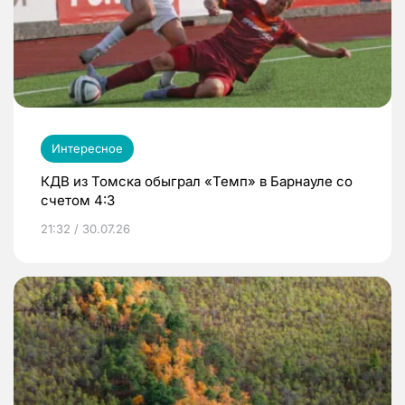
Интересное
КДВ из Томска обыграл «Темп» в Барнауле со
счетом 4:3
21:32 / 30.07.26