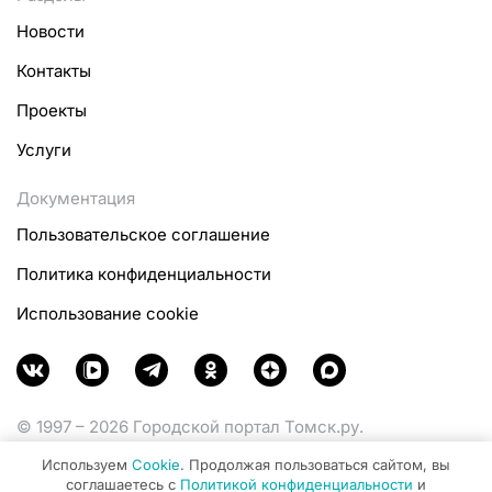
Новости
Контакты
Проекты
Услуги
Документация
Пользовательское соглашение
Политика конфиденциальности
Использование cookie
© 1997 – 2026 Городской портал Томск.ру.
Функционирует при финансовой поддержке
Используем
Cookie
. Продолжая пользоваться сайтом, вы
Министерства цифрового развития, связи и массовых
соглашаетесь с
Политикой конфиденциальности
и