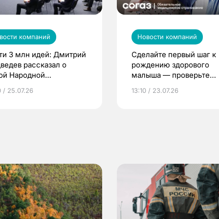
вости компаний
Новости компаний
ти 3 млн идей: Дмитрий
Сделайте первый шаг к
ведев рассказал о
рождению здорового
ой Народной
малыша — проверьте
грамме ЕР
репродуктивное здоров
 / 25.07.26
13:10 / 23.07.26
по ОМС!