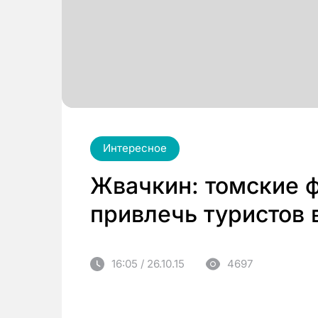
Интересное
Жвачкин: томские 
привлечь туристов 
16:05 / 26.10.15
4697