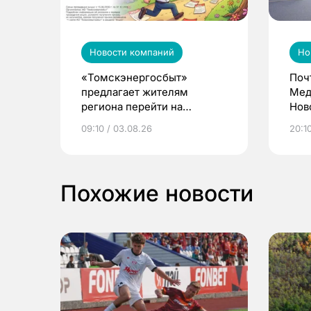
Новости компаний
Но
«Томскэнергосбыт»
Поч
предлагает жителям
Мед
региона перейти на
Нов
электронные квитанции и
про
09:10 / 03.08.26
20:10
выиграть призы
Похожие новости