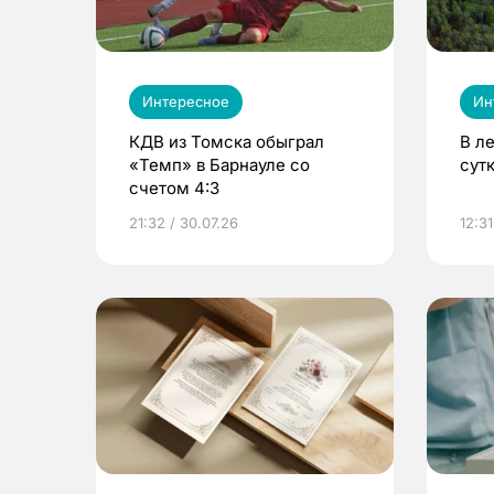
Интересное
Ин
КДВ из Томска обыграл
В л
«Темп» в Барнауле со
сут
счетом 4:3
21:32 / 30.07.26
12:31