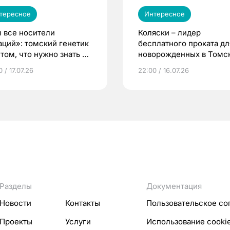
тересное
Интересное
 все носители
Коляски – лидер
аций»: томский генетик
бесплатного проката дл
том, что нужно знать до
новорожденных в Томск
еменности
Что еще берут родител
 / 17.07.26
22:00 / 16.07.26
Разделы
Документация
Новости
Контакты
Пользовательское со
Проекты
Услуги
Использование cooki