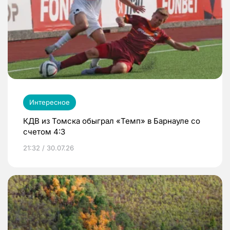
Интересное
КДВ из Томска обыграл «Темп» в Барнауле со
счетом 4:3
21:32 / 30.07.26