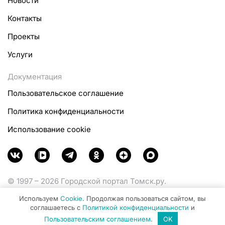
Новости
Контакты
Проекты
Услуги
Документация
Пользовательское соглашение
Политика конфиденциальности
Использование cookie
© 1997 – 2026 Городской портал Томск.ру.
Функционирует при финансовой поддержке
Используем
Cookie
. Продолжая пользоваться сайтом, вы
Министерства цифрового развития, связи и массовых
соглашаетесь с
Политикой конфиденциальности
и
коммуникаций Российской Федерации.
Пользовательским соглашением
.
OK