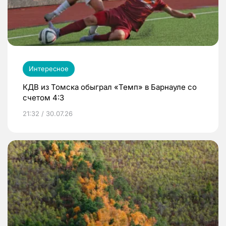
Интересное
КДВ из Томска обыграл «Темп» в Барнауле со
счетом 4:3
21:32 / 30.07.26