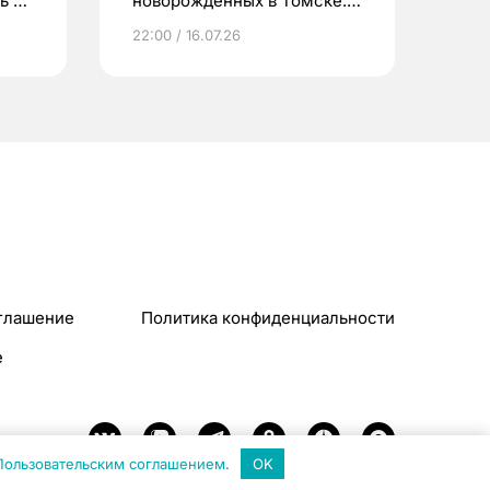
ь до
новорожденных в Томске.
Что еще берут родители?
22:00 / 16.07.26
глашение
Политика конфиденциальности
e
Пользовательским соглашением
.
OK