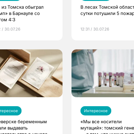
 из Томска обыграл
В лесах Томской област
мп» в Барнауле со
сутки потушили 5 пожа
том 4:3
 / 30.07.26
12:31 / 30.07.26
тересное
Интересное
еверске беременным
«Мы все носители
али выдавать
мутаций»: томский ген