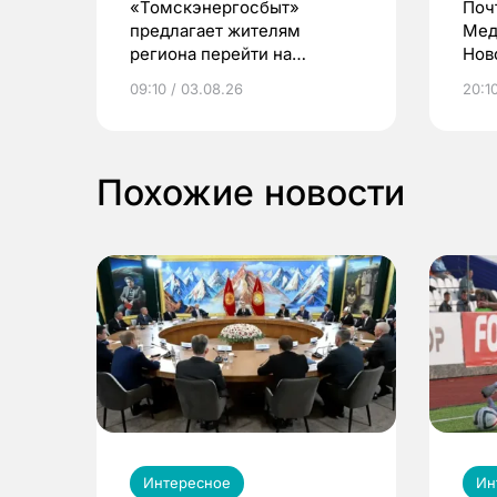
«Томскэнергосбыт»
Поч
предлагает жителям
Мед
региона перейти на
Нов
электронные квитанции и
про
09:10 / 03.08.26
20:10
выиграть призы
Похожие новости
Интересное
Ин