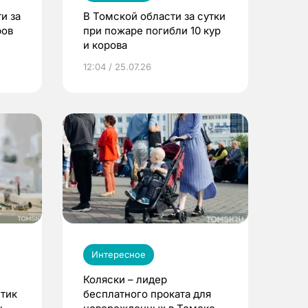
и за
В Томской области за сутки
ров
при пожаре погибли 10 кур
и корова
12:04 / 25.07.26
Интересное
Коляски – лидер
етик
бесплатного проката для