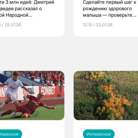
ти 3 млн идей: Дмитрий
Сделайте первый шаг к
ведев рассказал о
рождению здорового
ой Народной
малыша — проверьте
грамме ЕР
репродуктивное здоров
 / 25.07.26
13:10 / 23.07.26
по ОМС!
тересное
Интересное