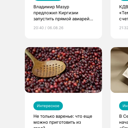
Владимир Мазур
КДВ
предложил Киргизии
«Те
запустить прямой авиарейс
сче
из Томска
20:40 / 06.08.26
21:32
Интересное
Ин
Не только варенье: что еще
В С
можно приготовить из
нач