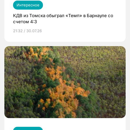
Интересное
КДВ из Томска обыграл «Темп» в Барнауле со
счетом 4:3
21:32 / 30.07.26